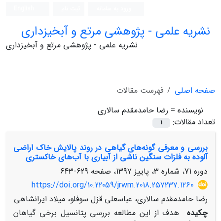
ورود به سامانه
ثبت نام
English
نشریه علمی - پژوهشی مرتع و آبخیزداری
نشریه علمی - پژوهشی مرتع و آبخیزداری
صفحه اصلی
فهرست مقالات
نویسنده =
رضا حامدمقدم سالاری
تعداد مقالات:
1
بررسی و معرفی گونه‌های گیاهی در روند پالایش خاک اراضی
آلوده به فلزات سنگین ناشی از آبیاری با آب‌های خاکستری
دوره 71، شماره 3، پاییز 1397، صفحه
629-643
https://doi.org/10.22059/jrwm.2018.257237.1260
رضا حامدمقدم سالاری، عباسعلی قزل سوفلو، میلاد ایرانشاهی
چکیده
هدف از این مطالعه بررسی پتانسیل برخی گیاهان