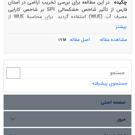
چکیده
در این مطالعه برای بررسی تخریب اراضی در استان
فارس از تأثیر شاخص خشکسالی SPI بر شاخص کارایی
مصرف آب (WUE) استفاده گردید. برای محاسبۀ WUE از
محصولات تولید ناخالص اولیه (GPP) و تبخیر و تعرق (ET)
بیشتر
حاصل از سنجندۀ مودیس استفاده شد و از داده‌های بارندگی
ایستگاه‌های هواشناسی، شاخص خشکسالی SPI محاسبه
مشاهده مقاله
اصل مقاله
1.9 M
گردید. سپس روند تغییرات شاخص GPP، ET، WUE و SPI
در بازۀ زمانی 2017-2001 با استفاده از رگرسیون خطی محاسبه و
به‌دنبال آن، از عکس‌العمل شاخص WUE به خشکسالی،
تخریب اراضی و بیابان‌زایی در کاربری‌های مختلف، با استفاده
از آنالیز همبستگی مورد ارزیابی قرار گرفت. نتایج نشان داد که
شاخص‌های ET، GPP، WUE و خشکسالی در این بازۀ زمانی
جستجوی پیشرفته
17 ساله به ترتیب 25/75 ،9/29، 51/78 و 23/67 درصد
افزایش یافته‌اند. بررسی تأثیر خشکسالی بر WUE در
صفحه اصلی
کاربری‌های اراضی کشاورزی و گراسلند نشان داد که رابطۀ
مثبت بین این دو شاخص به ترتیب در 9/75 و 87 درصد از
این کاربری‌ها دیده می‌شود که از این مقادیر به‌ترتیب 7/4 و
مرور
6/7 درصد رابطۀ معنی‌داری را نشان می‌‌دهد، این درحالی
است که در مابقی مساحت این کاربری‌ها این اثرگذاری منفی