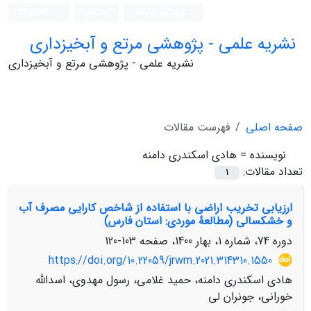
ورود به سامانه
ثبت نام
English
نشریه علمی - پژوهشی مرتع و آبخیزداری
نشریه علمی - پژوهشی مرتع و آبخیزداری
صفحه اصلی
فهرست مقالات
نویسنده =
هادی اسکندری دامنه
تعداد مقالات:
1
ارزیابی تخریب اراضی با استفاده از شاخص کارایی مصرف آب
و خشکسالی (مطالعۀ موردی: استان فارس)
دوره 74، شماره 1، بهار 1400، صفحه
103-120
https://doi.org/10.22059/jrwm.2021.314310.1550
هادی اسکندری دامنه، حمید غلامی، رسول مهدوی، اسدالله
خورانی، جونران لی