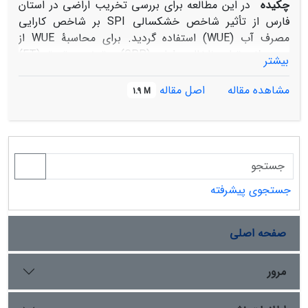
چکیده
در این مطالعه برای بررسی تخریب اراضی در استان
فارس از تأثیر شاخص خشکسالی SPI بر شاخص کارایی
مصرف آب (WUE) استفاده گردید. برای محاسبۀ WUE از
محصولات تولید ناخالص اولیه (GPP) و تبخیر و تعرق (ET)
بیشتر
حاصل از سنجندۀ مودیس استفاده شد و از داده‌های بارندگی
ایستگاه‌های هواشناسی، شاخص خشکسالی SPI محاسبه
مشاهده مقاله
اصل مقاله
1.9 M
گردید. سپس روند تغییرات شاخص GPP، ET، WUE و SPI
در بازۀ زمانی 2017-2001 با استفاده از رگرسیون خطی محاسبه و
به‌دنبال آن، از عکس‌العمل شاخص WUE به خشکسالی،
تخریب اراضی و بیابان‌زایی در کاربری‌های مختلف، با استفاده
از آنالیز همبستگی مورد ارزیابی قرار گرفت. نتایج نشان داد که
شاخص‌های ET، GPP، WUE و خشکسالی در این بازۀ زمانی
جستجوی پیشرفته
17 ساله به ترتیب 25/75 ،9/29، 51/78 و 23/67 درصد
افزایش یافته‌اند. بررسی تأثیر خشکسالی بر WUE در
صفحه اصلی
کاربری‌های اراضی کشاورزی و گراسلند نشان داد که رابطۀ
مثبت بین این دو شاخص به ترتیب در 9/75 و 87 درصد از
این کاربری‌ها دیده می‌شود که از این مقادیر به‌ترتیب 7/4 و
مرور
6/7 درصد رابطۀ معنی‌داری را نشان می‌‌دهد، این درحالی
است که در مابقی مساحت این کاربری‌ها این اثرگذاری منفی