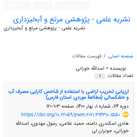
ورود به سامانه
ثبت نام
English
نشریه علمی - پژوهشی مرتع و آبخیزداری
نشریه علمی - پژوهشی مرتع و آبخیزداری
صفحه اصلی
فهرست مقالات
نویسنده =
اسدالله خورانی
تعداد مقالات:
1
ارزیابی تخریب اراضی با استفاده از شاخص کارایی مصرف آب
و خشکسالی (مطالعۀ موردی: استان فارس)
دوره 74، شماره 1، بهار 1400، صفحه
103-120
https://doi.org/10.22059/jrwm.2021.314310.1550
هادی اسکندری دامنه، حمید غلامی، رسول مهدوی، اسدالله
خورانی، جونران لی