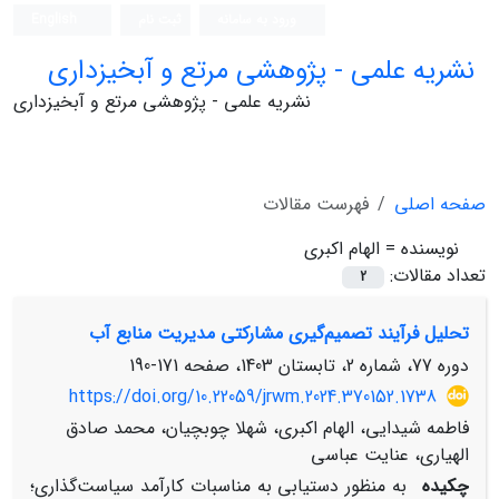
ورود به سامانه
ثبت نام
English
نشریه علمی - پژوهشی مرتع و آبخیزداری
نشریه علمی - پژوهشی مرتع و آبخیزداری
صفحه اصلی
فهرست مقالات
نویسنده =
الهام اکبری
تعداد مقالات:
2
تحلیل فرآیند تصمیم‌گیری مشارکتی مدیریت منابع آب
دوره 77، شماره 2، تابستان 1403، صفحه
171-190
https://doi.org/10.22059/jrwm.2024.370152.1738
فاطمه شیدایی، الهام اکبری، شهلا چوبچیان، محمد صادق
الهیاری، عنایت عباسی
چکیده
به منظور دستیابی به مناسبات کارآمد سیاست‌گذاری؛