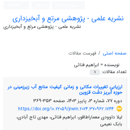
ورود به سامانه
ثبت نام
English
نشریه علمی - پژوهشی مرتع و آبخیزداری
نشریه علمی - پژوهشی مرتع و آبخیزداری
صفحه اصلی
فهرست مقالات
نویسنده =
ابراهیم فتائی
تعداد مقالات:
1
ارزیابی تغییرات مکانی و زمانی کیفیت منابع آب زیرزمینی در
حوزه آبریز دشت قزوین
دوره 77، شماره 3، پاییز 1403، صفحه
353-369
https://doi.org/10.22059/jrwm.2024.370962.1744
لیلا داوودی معماراطاقور، ابراهیم فتائی، مهدی تاج آبادی،
بابک نعیمی