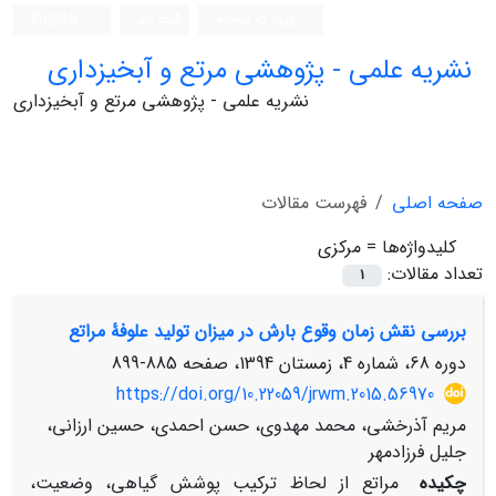
ورود به سامانه
ثبت نام
English
نشریه علمی - پژوهشی مرتع و آبخیزداری
نشریه علمی - پژوهشی مرتع و آبخیزداری
صفحه اصلی
فهرست مقالات
کلیدواژه‌ها =
مرکزی
تعداد مقالات:
1
بررسی نقش زمان وقوع بارش در میزان تولید علوفۀ مراتع
دوره 68، شماره 4، زمستان 1394، صفحه
885-899
https://doi.org/10.22059/jrwm.2015.56970
مریم آذرخشی، محمد مهدوی، حسن احمدی، حسین ارزانی،
جلیل فرزادمهر
چکیده
مراتع از لحاظ ترکیب پوشش گیاهی، وضعیت،