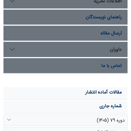
اطلاعات نشریه
از این نظر بر سایر ژنوتیپ‌ها برتری معنی‌داری داشت. از
پارامترهای مورد ارزیابی، طول گیاهچه و شاخص بنیة بذر
راهنمای نویسندگان
بیشترین واکنش را به تغییر پتانسیل آب نشان دادند. در بین
سطوح تنش خشکی، پتانسیل‌های 6- و 9- بار بهترین سطوح
جهت ارزیابی مقاومت به خشکی بودند.
ارسال مقاله
داوران
تماس با ما
مقالات آماده انتشار
شماره جاری
دوره 79 (1405)