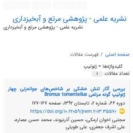
ورود به سامانه
ثبت نام
English
نشریه علمی - پژوهشی مرتع و آبخیزداری
نشریه علمی - پژوهشی مرتع و آبخیزداری
صفحه اصلی
فهرست مقالات
کلیدواژه‌ها =
ژنوتیپ
تعداد مقالات:
1
بررسی آثار تنش خشکی بر شاخص‌‌‌های جوانه‌زنی چهار
ژنوتیپ گونه مرتعی Bromus tomentellus
دوره 66، شماره 2، تابستان 1392، صفحه
167-177
https://doi.org/10.22059/jrwm.2013.35570
مجتبی اخوان ارمکی، حسین آذرنیوند، محمد حسن عصاره،
علی اشرف جعفری، علی طویلی