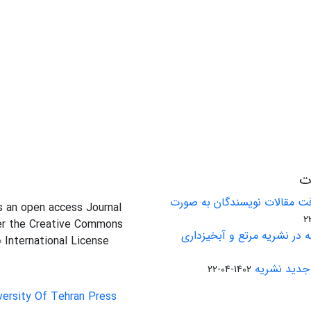
ات
ت مقالات نویسندگان به صورت
is an open access Journal
er the Creative Commons
 در نشریه مرتع و آبخیزداری
0 International License
جدید نشریه
1402-04-22
versity Of Tehran Press