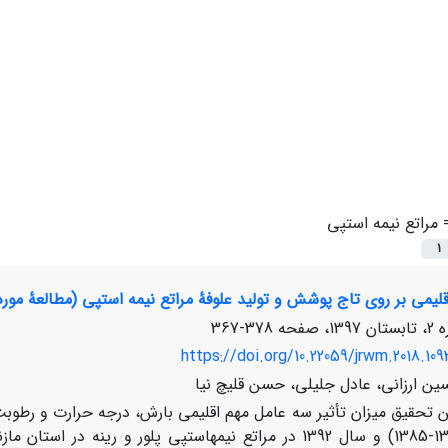
=
مراتع نیمه استپی
1
قلیمی بر روی تاج پوشش و تولید علوفۀ مراتع نیمه استپی (مطالعۀ موردی
378-367
https://doi.org/10.22059/jrwm.2018.10
ین ارزانی، عادل جلیلی، حسن قلیچ نیا
ن تحقیق میزان تأثیر سه عامل مهم اقلیمی بارش، درجه حرارت و رطوب
پنج ساله (1381-1385) و سال 1392 در مراتع نیمه­استپی پلور و