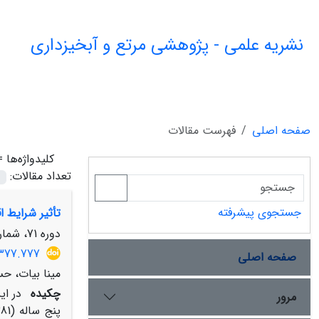
نشریه علمی - پژوهشی مرتع و آبخیزداری
صفحه اصلی
فهرست مقالات
کلیدواژه‌ها 
تعداد مقالات:
جستجوی پیشرفته
تأثیر شرایط ا
دوره 71، شماره 2، تابستان 1397، صفحه
9377.777
صفحه اصلی
مینا بیات، حس
چکیده
در ای
مرور