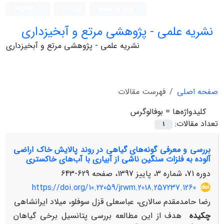
ورود به سامانه
ثبت نام
English
نشریه علمی - پژوهشی مرتع و آبخیزداری
نشریه علمی - پژوهشی مرتع و آبخیزداری
صفحه اصلی
فهرست مقالات
کلیدواژه‌ها =
بوفالوگرس
تعداد مقالات:
1
بررسی و معرفی گونه‌های گیاهی در روند پالایش خاک اراضی
آلوده به فلزات سنگین ناشی از آبیاری با آب‌های خاکستری
دوره 71، شماره 3، پاییز 1397، صفحه
629-643
https://doi.org/10.22059/jrwm.2018.257237.1260
رضا حامدمقدم سالاری، عباسعلی قزل سوفلو، میلاد ایرانشاهی
چکیده
هدف از این مطالعه بررسی پتانسیل برخی گیاهان