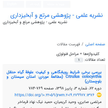
ورود به سامانه
ثبت نام
English
نشریه علمی - پژوهشی مرتع و آبخیزداری
نشریه علمی - پژوهشی مرتع و آبخیزداری
صفحه اصلی
فهرست مقالات
کلیدواژه‌ها =
مراحل فنولوژی
تعداد مقالات:
1
بررسی برخی شرایط رویشگاهی و کیفیت علوفۀ گیاه حنظل
Citrullus colocynthis (مطالعۀ موردی: استان سیستان و
بلوچستان)
دوره 72، شماره 3، پاییز 1398، صفحه
769-784
https://doi.org/10.22059/jrwm.2019.279977.1376
مرتضی صابری، وحید کریمیان، حمید نیک نهاد قرماخر