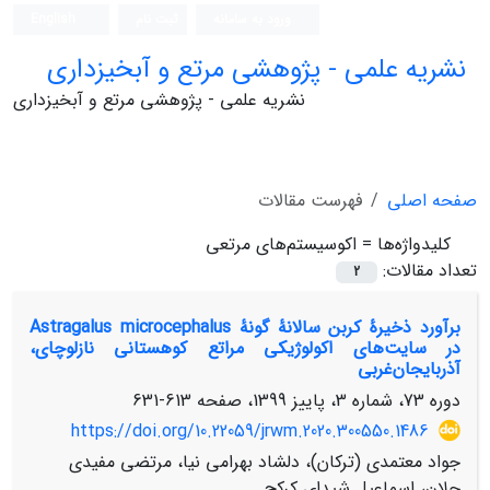
ورود به سامانه
ثبت نام
English
نشریه علمی - پژوهشی مرتع و آبخیزداری
نشریه علمی - پژوهشی مرتع و آبخیزداری
صفحه اصلی
فهرست مقالات
کلیدواژه‌ها =
اکوسیستم‌‌های ‌‌مرتعی
تعداد مقالات:
2
برآورد ذخیرۀ ‌‌کربن سالانۀ گونۀ Astragalus microcephalus
در سایت‌‌های اکولوژیکی مراتع‌‌ کوهستانی نازلوچای،
آذربایجان‌غربی
دوره 73، شماره 3، پاییز 1399، صفحه
613-631
https://doi.org/10.22059/jrwm.2020.300550.1486
جواد معتمدی (ترکان)، دلشاد بهرامی نیا، مرتضی مفیدی
چلان، اسماعیل شیدای کرکج