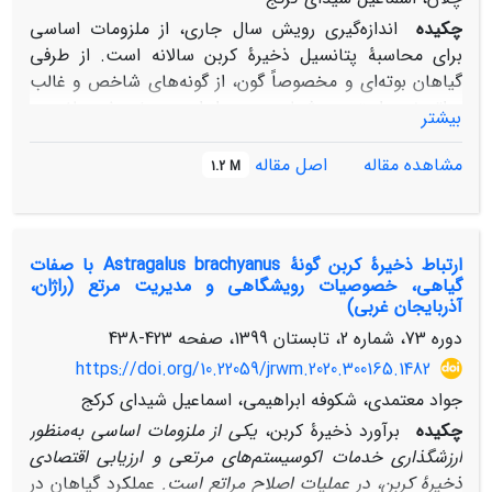
چکیده
اندازه‌‌گیری رویش سال جاری، از ملزومات اساسی
برای محاسبۀ پتانسیل ذخیرۀ‌ ‌کربن سالانه است. از طرفی
گیاهان بوته‌‌ای و مخصوصاً گون، از گونه‌‌های شاخص و غالب
مراتع نیمه‌‌ استپی به‌‌‌‌‌‌شمار می‌‌رود. از این‌رو، پژوهش حاضر در
بیشتر
خرداد‌‌ماه 1395، با هدف برآورد ذخیرۀ ‌‌کربن رشد ‌‌سال ‌‌جاری
گون بوته‌‌ای
Astragalus microcephalus
و ارتباط آن با
مشاهده مقاله
اصل مقاله
1.2 M
فاصله از کانون بحران (محل اطراق شبانۀ دام)، در مراتع‌‌
کوهستانی نازلوچای، انجام شد. برای این منظور، مراتع چیر در
شمال نوشین شهر با مساحت 1332 هکتار که از نظر پوشش‌
ارتباط ذخیرۀ کربن گونۀ Astragalus brachyanus با صفات
‌گیاهی، خاک و توپوگرافی، معرف سطح‌ ‌وسیعی از گون‌‌زارهای
گیاهی، خصوصیات رویشگاهی و مدیریت مرتع (راژان،
منطقه است، انتخاب و در شش ‌‌سایت اکولوژیکی، از پوشش
آذربایجان ‌‌غربی)
گیاهی آماربرداری شد. با توجه اینکه تقریباً تمام رشد سال
دوره 73، شماره 2، تابستان 1399، صفحه
423-438
جاری گونۀ
A.microcephalus
، به اندام خشبی تبدیل می‌‌شود؛
https://doi.org/10.22059/jrwm.2020.300165.1482
در داخل هر یک از سایت‌‌ها، رشد سال‌‌ جاری تعداد 30 پایۀ
گیاهی
A.microcephalus
، به‌‌‌‌منظور تعیین ضریب تبدیل کربن
جواد معتمدی، شکوفه ابراهیمی، اسماعیل شیدای کرکج
آلی و برآورد مقدار کربن ذخیره شده، قطع گردید. بعد از
چکیده
برآورد ذخیرۀ‌ ‌کربن،
یکی از ملزومات اساسی به‌‌منظور
محاسبۀ ضریب تبدیل کربن آلی برای بیوماس پایه‌‌های گیاهی
ارزش­گذاری خدمات اکوسیستم‌‌های مرتعی و ارزیابی اقتصادی
در هر سایت، با ضرب آن در وزن خشک رشد سال جاری،
ذخیرۀ کربن، در عملیات اصلاح مراتع است.
عملکرد گیاهان در