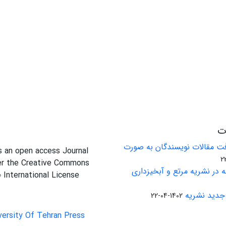
ات
ت مقالات نویسندگان به صورت
is an open access Journal
er the Creative Commons
 در نشریه مرتع و آبخیزداری
0 International License
جدید نشریه
1402-04-22
versity Of Tehran Press