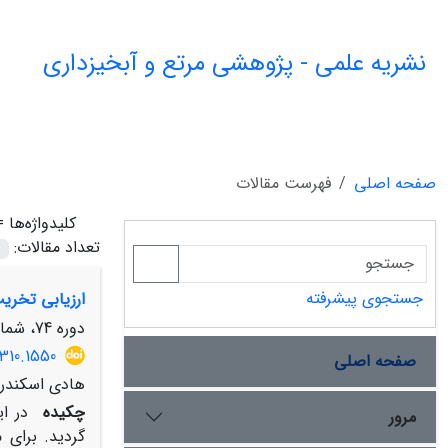
نشریه علمی - پژوهشی مرتع و آبخیزداری
صفحه اصلی
فهرست مقالات
کلیدواژه‌ها 
تعداد مقالات:
جستجوی پیشرفته
ارزیابی تخری
دوره 74، شماره 1، بهار 1400، صفحه
310.1550
صفحه اصلی
هادی اسکندری
چکیده
مرور