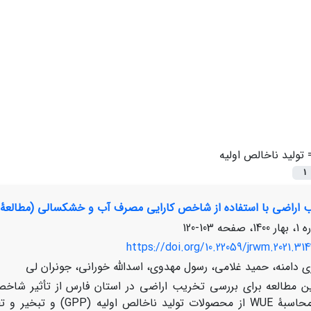
=
تولید ناخالص اولیه
1
ب اراضی با استفاده از شاخص کارایی مصرف آب و خشکسالی (مطالعۀ 
103-120
https://doi.org/10.22059/jrwm.2021.314
 دامنه، حمید غلامی، رسول مهدوی، اسدالله خورانی، جونران لی