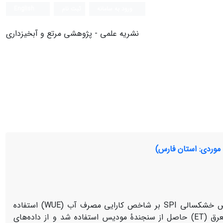
ورود به سامانه
ثبت نام
English
نشریه علمی - پژوهشی مرتع و آبخیزداری
موردی: استان فارس)
در این مطالعه برای بررسی تخریب اراضی در استان فارس از تأثیر شاخص خشکسالی SPI بر شاخص کارایی مصرف آب (WUE) استفاده
گردید. برای محاسبۀ WUE از محصولات تولید ناخالص اولیه (GPP) و تبخیر و تعرق (ET) حاصل از سنجندۀ مودیس استفاده شد و از داده‌های