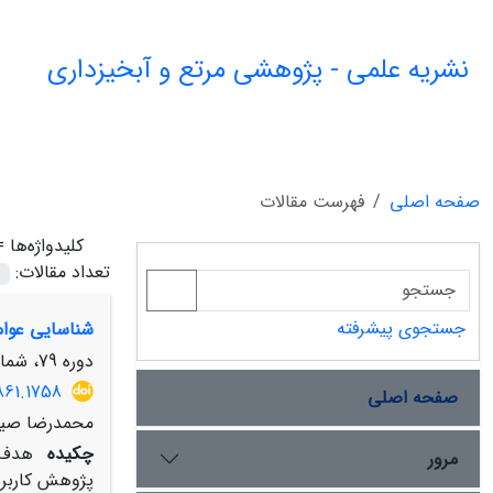
نشریه علمی - پژوهشی مرتع و آبخیزداری
صفحه اصلی
فهرست مقالات
کلیدواژه‌ها 
تعداد مقالات:
جستجوی پیشرفته
شناسایی عوامل
دوره 79، شماره 1، بهار 1405، صفحه
861.1758
صفحه اصلی
محمدرضا صیاد
چکیده
هدف ا
مرور
پژوهش کاربرد