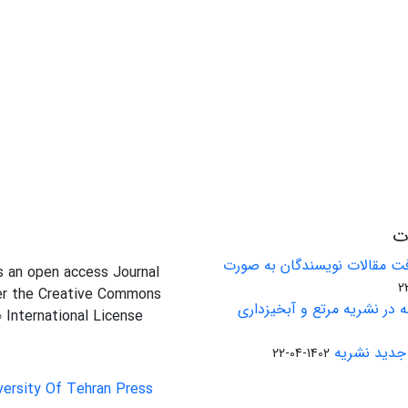
ات
ت مقالات نویسندگان به صورت
is an open access Journal
er the Creative Commons
 در نشریه مرتع و آبخیزداری
0 International License
جدید نشریه
1402-04-22
versity Of Tehran Press