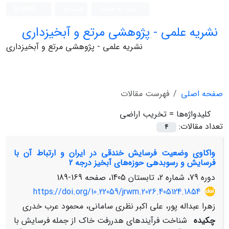
ورود به سامانه
ثبت نام
English
نشریه علمی - پژوهشی مرتع و آبخیزداری
نشریه علمی - پژوهشی مرتع و آبخیزداری
صفحه اصلی
فهرست مقالات
کلیدواژه‌ها =
تخریب اراضی
تعداد مقالات:
4
واکاوی وضعیت فرسایش خندقی در ایران و ارتباط آن با
فرسایش و رسوبدهی حوزه‌های آبخیز درجه 2
دوره 79، شماره 2، تابستان 1405، صفحه
169-189
https://doi.org/10.22059/jrwm.2026.405124.1854
زهرا عبداله پور، علی اکبر نظری سامانی، محمود عرب خدری
چکیده
شناخت فرآیندهای هدررفت خاک از جمله فرسایش با