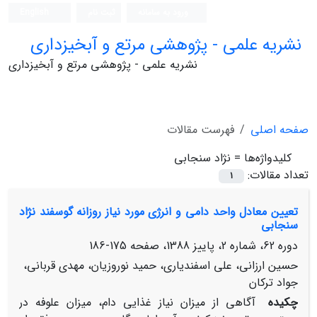
ورود به سامانه
ثبت نام
English
نشریه علمی - پژوهشی مرتع و آبخیزداری
نشریه علمی - پژوهشی مرتع و آبخیزداری
صفحه اصلی
فهرست مقالات
کلیدواژه‌ها =
نژاد سنجابی
تعداد مقالات:
1
تعیین معادل واحد دامی و انرژی مورد نیاز روزانه گوسفند نژاد
سنجابی
دوره 62، شماره 2، پاییز 1388، صفحه
175-186
حسین ارزانی، علی اسفندیاری، حمید نوروزیان، مهدی قربانی،
جواد ترکان
چکیده
آگاهی از میزان نیاز غذایی دام، میزان علوفه در