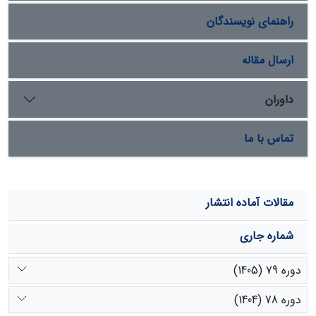
(P<0.01) تفاوت معنی‌دار وجود دارد. انرژی متابولیسمی مورد
راهنمای نویسندگان
نیاز روزانه دام در شرایط نگهداری (با افزودن 40 درصد انرژی به
آن به دلیل شرایط منطقه و فاصله از منابع آب) با دو روش
معادله ماف (1984) و جداول NRC (1985) تعیین شد. در روش
ارسال مقاله
اول، انرژی متابولیسمی مورد نیاز 97/10 مگاژول و در روش دوم
87/12 مگاژول به دست آمد. به طور کلی، آگاهی از نیازهای
داوران
غذایی روزانه برای مدیریت تغذیه دام ضروری است و باید در
تهیه طرح‌های مدیریتی به آن توجه شود.
تماس با ما
مقالات آماده انتشار
شماره جاری
دوره 79 (1405)
دوره 78 (1404)