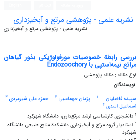
ورود به سامانه
ثبت نام
English
نشریه علمی - پژوهشی مرتع و آبخیزداری
نشریه علمی - پژوهشی مرتع و آبخیزداری
بررسی رابطة خصوصیات مورفولوژیکی بذور گیاهان
مراتع نیمه‌استپی با Endozoochory
نوع مقاله : مقاله پژوهشی
نویسندگان
3
2
1
سپیده فاضلیان
پژمان طهماسبی
حمزه علی شیرمردی
4
اسماعیل اسدی
1
دانشجوی کارشناسی ارشد مرتع‌داری، دانشگاه شهرکرد
2
استادیار گروه مرتع و آبخیزداری دانشکدة منابع طبیعی دانشگاه
شهرکرد
3