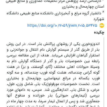
کارشناس ارشد پژوهش مرکز تحقیقات کشاورزی و منابع طبیعی
استان چهارمحال و بختیاری
4
دانشیار گروه مرتع و آبخیزداری دانشکده منابع طبیعی دانشگاه
شهرکرد
https://doi.org/10.22059/jrwm.2015.53475
چکیده
اندوزوخوری یکی از روش‏های پراکنش بذر است. در این روش
بذر از طریق گذر از سیستم گوارش دام انتقال و جوانه‌زنی و
استقرار گیاهان افزایش می‌یابد. هدف از این مطالعه بررسی
رابطه بین خصوصیات بذر و گذر از دستگاه گوارش دام به‏
وسیلة حیوانات اهلی مختلف (گاو، گوسفند، و بز) در هفت
گونه گراس چند‏ساله، هشت گونه فورب چند‏ساله، و سه گونه
فورب یک‏ساله در مراتع نیمه‏استپی چهارمحال ‏و ‏بختیاری
است. نخست خصوصیات مورفولوژیک بذر‌ـ شامل وزن، طول،
عرض، و شکل بذر‌ـ اندازه‏گیری شد. سپس، به دام‏های مورد
بررسی (تیمارهای حیوانی) بذر خورانده و مدفوع آن‏ها
جمع‏آوری شد و پس از اعمال تیمار سرما، به مدت چهار ماه در
شرایط گلخانه نگه‌داری و جوانه‏زنی آن‏ها ثبت شد. با استفاده