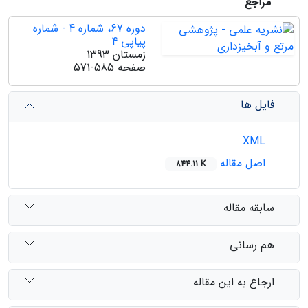
مراجع
دوره 67، شماره 4 - شماره
پیاپی 4
زمستان 1393
صفحه
571-585
فایل ها
XML
اصل مقاله
844.11 K
سابقه مقاله
هم رسانی
ارجاع به این مقاله