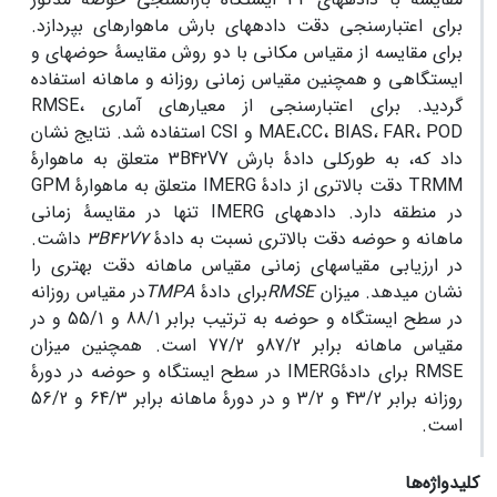
برای اعتبار­سنجی دقت داده­های بارش ماهواره­ای بپردازد.
برای مقایسه از مقیاس مکانی با دو روش مقایسۀ حوضه­ای و
ایستگاهی و همچنین مقیاس زمانی روزانه و ماهانه استفاده
گردید. برای اعتبارسنجی از معیارهای آماری RMSE،
،
MAE،CC، BIAS
FAR، POD و CSI استفاده شد. نتایج نشان
داد که، به طور­کلی دادۀ بارش 3B42V7 متعلق به ماهوارۀ
TRMM دقت بالاتری از دادۀ IMERG متعلق به ماهوارۀ GPM
در منطقه دارد. داده­های IMERG تنها در مقایسۀ زمانی
ماهانه و حوضه دقت بالاتری نسبت به دادۀ
3B42V7
داشت.
در ارزیابی مقیاسه­ای زمانی مقیاس ماهانه دقت بهتری را
نشان می­دهد. میزان
RMSE
برای دادۀ
TMPA
در مقیاس روزانه
در سطح ایستگاه و حوضه به ترتیب برابر 88/1 و 55/1 و در
مقیاس ماهانه برابر 87/2و 77/2 است. همچنین میزان
RMSE برای دادۀIMERG در سطح ایستگاه و حوضه در دورۀ
روزانه برابر 43/2 و 3/2 و در دورۀ ماهانه برابر 64/3 و 56/2
است.
کلیدواژه‌ها