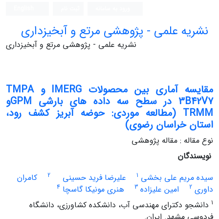
ورود به سامانه
ثبت نام
English
نشریه علمی - پژوهشی مرتع و آبخیزداری
نشریه علمی - پژوهشی مرتع و آبخیزداری
مقایسه آماری بین محصولات IMERG و TMPA
3B42V7 در سطح سه داده های بارشی GPMو
TRMM (مطالعه موردی: حوضه آبریز کشف رود،
استان خراسان رضوی)
نوع مقاله : مقاله پژوهشی
نویسندگان
2
1
سیده مریم علی بخشی
علیرضا فرید حسینی
کامران
4
3
2
داوری
امین علیزاده
هنری مونیکا گاسچا
1
دانشجو دکترای مهندسی آب، دانشکده کشاورزی، دانشگاه
فردوسی مشهد. ایران.