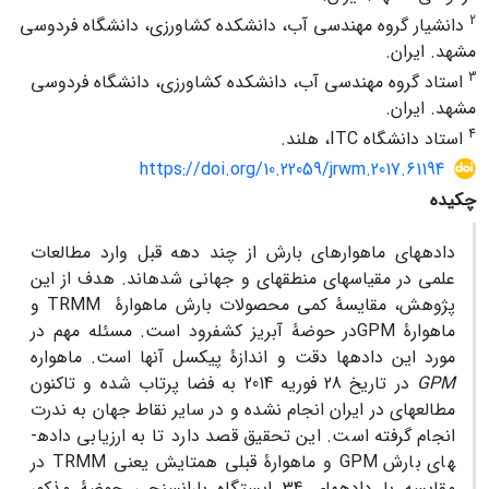
2
دانشیار گروه مهندسی آب، دانشکده کشاورزی، دانشگاه فردوسی
مشهد. ایران.
3
استاد گروه مهندسی آب، دانشکده کشاورزی، دانشگاه فردوسی
مشهد. ایران.
4
استاد دانشگاه ITC، هلند.
https://doi.org/10.22059/jrwm.2017.61194
چکیده
داده­های ماهواره­ای بارش از چند دهه قبل وارد مطالعات
علمی در مقیاس­های منطقه­ای و جهانی شده­­­اند. هدف از این
پژوهش، مقایسۀ کمی محصولات بارش ماهوارۀ
TRMM و
ماهوارۀ GPMدر حوضۀ آبریز کشف­رود است. مسئله مهم در
مورد این داده­ها دقت و اندازۀ پیکسل آنها است. ماهواره
GPM
در تاریخ 28 فوریه 2014 به فضا پرتاب شده و تاکنون
مطالعه­ای در ایران انجام نشده و در سایر نقاط جهان به ندرت
انجام گرفته است. این تحقیق قصد دارد تا به ارزیابی داده­
های بارش GPM و ماهوارۀ قبلی همتایش یعنی TRMM در
مقایسه با داده­های 34 ایستگاه باران­سنجی حوضۀ مذکور