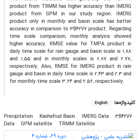
product from TRMM has higher accuracy than IMERG
product from GPM in our study region. IMERG
product only in monthly and basin scale has better
accuracy in comparison to 3B42V7 product. Regarding
time scale comparison, monthly analysis showed
higher accuracy. RMSE value for TMPA product in
daily time scale for rain gauge and basin scale is 1.88
and 1.55 and in monthly scales is 2.87 and 2.77,
respectively. Also, RMSE for IMERG product in rain
gauge and basin in daily time scale is 2.43 and 2.3 and
for monthly time scale 3.64 and 2.56, respectively.
کلیدواژه‌ها
English
Precipitation
Kashafrud Basin
IMERG Data
3B42V7
Data
GPM satellite
TRMM Satellite
دوره 69، شماره 4