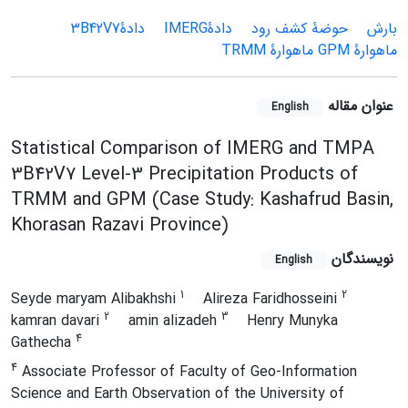
بارش
حوضۀ کشف رود
دادۀIMERG
داد‌ۀ3B42V7
ماهوارۀ GPM ماهوارۀ TRMM
عنوان مقاله
English
Statistical Comparison of IMERG and TMPA
3B42V7 Level-3 Precipitation Products of
TRMM and GPM (Case Study: Kashafrud Basin,
Khorasan Razavi Province)
نویسندگان
English
1
2
Seyde maryam Alibakhshi
Alireza Faridhosseini
2
3
kamran davari
amin alizadeh
Henry Munyka
4
Gathecha
4
Associate Professor of Faculty of Geo-Information
Science and Earth Observation of the University of