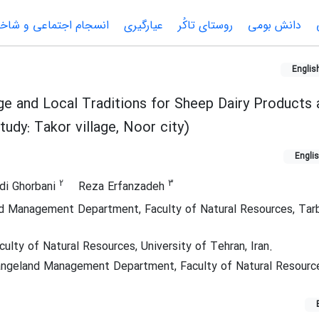
دانش بومی
روستای تاکُر
عیارگیری
انسجام اجتماعی و شاخ
Englis
e and Local Traditions for Sheep Dairy Products 
dy: Takor village, Noor city)
Engli
2
3
di Ghorbani
Reza Erfanzadeh
 Management Department, Faculty of Natural Resources, Tar
ulty of Natural Resources, University of Tehran, Iran.
ngeland Management Department, Faculty of Natural Resource