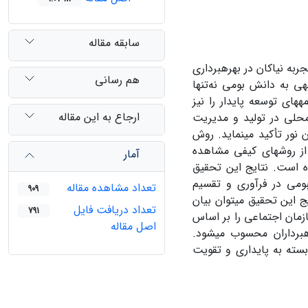
سابقه مقاله
ه نیاکان در بهره­برداری
هم رسانی
وجهی به دانش بومی نه‌تنها
ای توسعه پایدار را نیز
ارجاع به این مقاله
محلی در تولید و مدیریت
 نور تأکید می­نماید. روش
ز روش­های کیفی مشاهده
آمار
ه است. نتایج این تحقیق
بومی در فرآوری و تقسیم
تعداد مشاهده مقاله
909
این تحقیق می­توان بیان
تعداد دریافت فایل
791
ازمان اجتماعی را بر اساس
اصل مقاله
­برداران محسوب می­شود.
ابسته به پایداری و تقویت