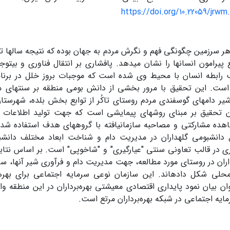
https://doi.org/10.22059/jrwm
 سرزمین چگونگی فهم و نگرش مردم به جهان بوده که نتیجه سال­ها تجرب
ع پیرامون انسان­ها را نشان می­دهد. پافشاری بر انتقال فناوری و بی­ت
رابطه انسان با محیط وی شده است که موجبات بروز خلل در برنامه­ه
 است. این تحقیق با مرور بخشی از دانش بومی منطقه بر سنت­های 
شیر دام­های گوسفندی مردم روستای تاکُر از توابع بخش بلده، شهرستان
ن تحقیق بر مبنای روش­های پیمایشی است که جهت تولید اطلاعات ا
هده مشارکتی و مصاحبه سازمان­یافته با گروه­های هدف استفاده شد
دانش­بومی گله­داران در مدیریت دام و شناخت ابعاد مختلف دانش­
در قالب تعاونی سنتی "عیارگیری" و "شاخوپی" است. بر اساس نتایج 
داران در روستای مورد مطالعه، جهت مدیریت دام و فرآوری شیر آن­ها، س
محلی شکل داده­اند. این سازمان نوعی سرمایه اجتماعی برای بهره
وان بیان نمود پایداری اقتصادی معیشتی بهره‌برداران در این منطقه و
ایه اجتماعی در شبکه بهره‌برداران مرتع است.