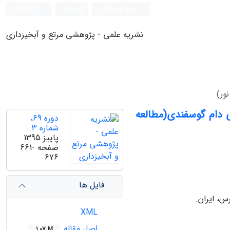
ورود به سامانه
ثبت نام
English
نشریه علمی - پژوهشی مرتع و آبخیزداری
ور)
دام گوسفندی(مطالعه
دوره 69،
شماره 3
پاییز 1395
صفحه
661-
676
فایل ها
س، ایران.
XML
اصل مقاله
1.07 M