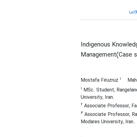
وپی
Indigenous Knowledg
Management(Case stu
1
Mostafa Firuzruz
Mah
1
MSc. Student, Rangeland
University, Iran.
2
Associate Professor, Fac
3
Associate Professor, Ra
Modares University, Iran.