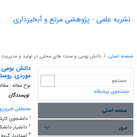
نشریه علمی - پژوهشی مرتع و آبخیزداری
صفحه اصلی
دانش بومی و سنت های محلی در تولید و مدیریت مح
دانش بومی و
موردی: روستا
نوع مقاله : مقا
جستجوی پیشرفته
نویسندگان
مصطفی فیروزروز
صفحه اصلی
1
دانشجوی کارشنا
2
دانشیار دانشکد
مرور
3
استادیار گروه 