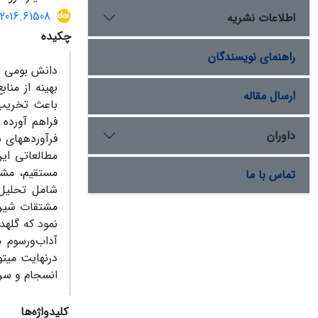
.2016.61508
اطلاعات نشریه
چکیده
راهنمای نویسندگان
دانش بومی هر
بهینه از مناب
ارسال مقاله
باعث تخریب 
فراهم آورده
داوران
فرآورده­های 
مطالعاتی ای
مستقیم، مشا
تماس با ما
شامل تحلیل 
مشتقات شیری 
نمود که گله­
آداب‌ورسوم 
درنهایت می­ت
انسجام و سرم
کلیدواژه‌ها