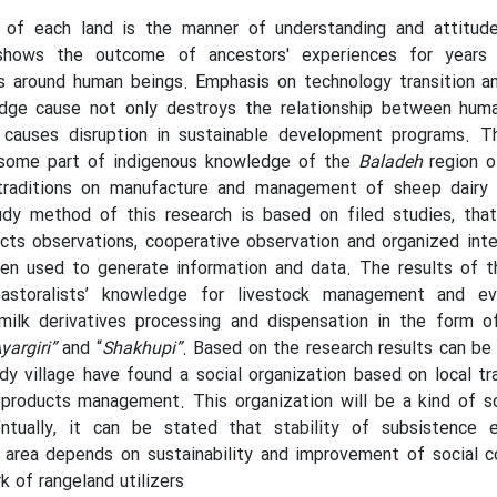
 of each land is the manner of understanding and attitud
shows the outcome of ancestors' experiences for years
es around human beings. Emphasis on technology transition a
edge cause not only destroys the relationship between hum
 causes disruption in sustainable development programs. Th
 some part of indigenous knowledge of the
Baladeh
region 
traditions on manufacture and management of sheep dairy 
dy method of this research is based on filed studies, that
cts observations, cooperative observation and organized int
en used to generate information and data. The results of th
pastoralists’ knowledge for livestock management and ev
milk derivatives processing and dispensation in the form of
yargiri”
and “
Shakhupi”
. Based on the research results can be
udy village have found a social organization based on local tr
products management. This organization will be a kind of so
entually, it can be stated that stability of subsistence
y area depends on sustainability and improvement of social 
rk of rangeland utilizers