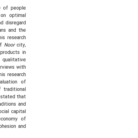
e of people
 on optimal
nd disregard
ans and the
is research
of
Noor
city,
products in
 qualitative
erviews with
is research
aluation of
 traditional
 stated that
aditions and
cial capital
 economy of
cohesion and