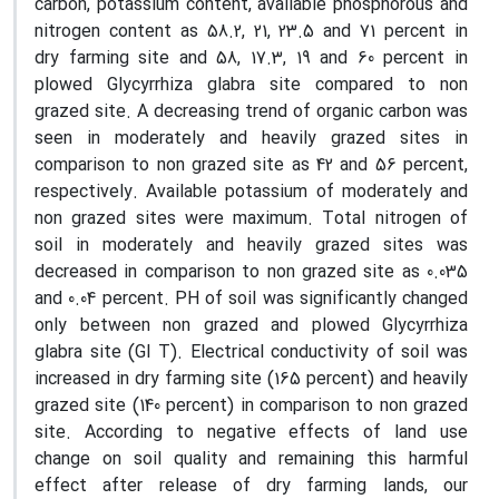
carbon, potassium content, available phosphorous and
nitrogen content as 58.2, 21, 23.5 and 71 percent in
dry farming site and 58, 17.3, 19 and 60 percent in
plowed Glycyrrhiza glabra site compared to non
grazed site. A decreasing trend of organic carbon was
seen in moderately and heavily grazed sites in
comparison to non grazed site as 42 and 56 percent,
respectively. Available potassium of moderately and
non grazed sites were maximum. Total nitrogen of
soil in moderately and heavily grazed sites was
decreased in comparison to non grazed site as 0.035
and 0.04 percent. PH of soil was significantly changed
only between non grazed and plowed Glycyrrhiza
glabra site (Gl T). Electrical conductivity of soil was
increased in dry farming site (165 percent) and heavily
grazed site (140 percent) in comparison to non grazed
site. According to negative effects of land use
change on soil quality and remaining this harmful
effect after release of dry farming lands, our