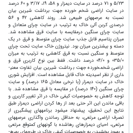
5/23 و 71 درصد در سایت دیمزار و 58، 19، 3/17 و 60 درصد
در سایت اراضی شخم خورده جهت برداشت شیرین بیان
نسبت به عرصه­های طبیعی شد. روند کاهشی 42 و 56
درصدی کربن آلی خاک به ترتیب در سایت چرای متعادل و
سایت چرای سنگین درمقایسه با سایت قرق مشاهده شد.
میزان پتاسیم قابل جذب سایت چرای متوسط و قرق در یک
دسته و بیشترین میزان بود. نیتروژن خاک سایت تحت چرای
متوسط و سنگین نسبت به قرق کاهشی به ترتیب به میزان
035/0 و 04/0 درصد داشت. فقط بین نوع کاربری قرق و
اراضی شخم­خورده جهت برداشت شیرین بیان تفاوت معنی­
داری از نظر اسیدیته خاک قابل مشاهده است. افزایش شوری
خاک در سایت دیمزار (با نرخی معادل 165 درصد) و سایت
چرای سنگین (140 درصد) در مقایسه با قرق مشاهده شد. با
توجه کاهش به خصوصیات کیفی خاک در اثر تغییر کاربری و
باقی ماندن این اثر حتی بعد از رها کردن اراضی دیمزار طبق
نتایج این تحقیق، پیشنهاد می­شود برنامه­های پیشگیری از
تصرف اراضی مرتعی، به حداقل رساندن واگذاری عرصه­های
مرتعی، احیای دیمزارهای رها­شده با گونه­های کم­توقع مرتعی
و بهبود بخشیدن به خصوصیات کیفی خاک در طرح­های بهره­