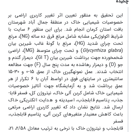
چکیده
این تحقیق به منظور تعیین اثر تغییر کاربری اراضی بر
خصوصیات شیمیایی خاک در منطقۀ جمال آباد شهرستان
بافت استان کرمان انجام شد. برای این منظور 6 سایت با
شرایط اکولوژیکی مشابه شامل مرتع قرق ده ساله (NG)، مرتع
تحت چرای شدید (HG)، مرتع با گونۀ غالب شیرین بیان
(
glabra
Glycyrrhiza
) و تحت چرای متوسط (MG)، اراضی
شخم­خورده جهت برداشت شیرین بیان (Gl T)، دیمزار گندم و
جو (D) و دیمزار رها­شده به مدت پنج سال (F) جهت مطالعه
انتخاب شدند. عمل نمونه­گیری خاک از عمق 15-0 و 30-15
سانتی­متری در سایت­های فوق در اواسط آبان با 6 تکرار از هر
عمق برداشت شد و به آزمایشگاه جهت آنالیز خصوصیات
شیمیایی خاک شامل کربن آلی خاک، نیتروژن کل، فسفر قابل­
جذب، پتاسیم قابل­جذب، اسیدیته و هدایت الکتریکی خاک
ارسال شد. نتایج نشان داد که تغییر کاربری اراضی مرتعی
باعث کاهش معنی­دار متغیرهای کربن آلی، پتاسیم قابل­جذب،
فسفر
قابل­جذب و نیتروژن خاک با نرخی به ترتیب معادل 2/58، 21،