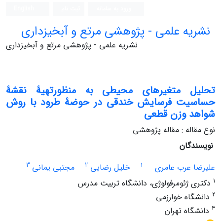
ورود به سامانه
ثبت نام
English
نشریه علمی - پژوهشی مرتع و آبخیزداری
نشریه علمی - پژوهشی مرتع و آبخیزداری
تحلیل متغیرهای محیطی به منظورتهیۀ نقشۀ
حساسیت فرسایش خندقی در حوضۀ طرود با روش
شواهد وزن قطعی
نوع مقاله : مقاله پژوهشی
نویسندگان
3
2
1
علیرضا عرب عامری
خلیل رضایی
مجتبی یمانی
1
دکتری ژئومرفولوژی، دانشگاه تربیت مدرس
2
دانشگاه خوارزمی
3
دانشگاه تهران