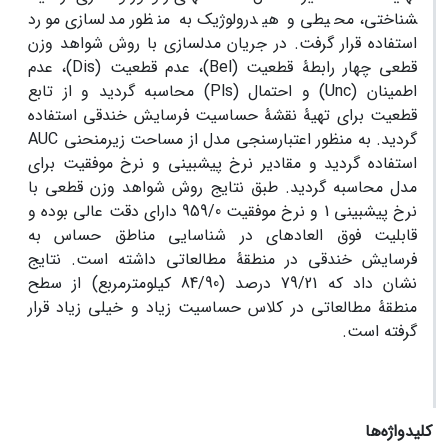
شناختی، محیطی و هیدرولوژیک به منظور مدل­سازی مورد
استفاده قرار گرفت. در جریان مدل­سازی­ با روش شواهد وزن
قطعی چهار رابطۀ قطعیت (Bel)، عدم قطعیت (Dis)، عدم
اطمینان (Unc) و احتمال (Pls) محاسبه گردید و از تابع
قطعیت برای تهیۀ نقشۀ حساسیت فرسایش خندقی استفاده
گردید. به منظور اعتبارسنجی مدل از مساحت زیرمنحنی AUC
استفاده گردید و مقادیر نرخ پیش­بینی و نرخ موفقیت برای
مدل محاسبه گردید. طبق نتایج روش شواهد وزن قطعی با
نرخ پیش­بینی 1 و نرخ موفقیت 959/0 دارای دقت عالی بوده و
قابلیت فوق العاده­ای در شناسایی مناطق حساس به
فرسایش خندقی در منطقۀ مطالعاتی داشته است. نتایج
نشان داد که­ 79/21 درصد (84/90 کیلومترمربع) از سطح
منطقۀ مطالعاتی در کلاس حساسیت زیاد و خیلی زیاد قرار
گرفته است.
کلیدواژه‌ها