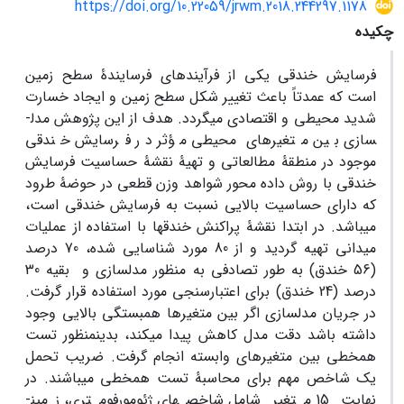
https://doi.org/10.22059/jrwm.2018.244297.1178
چکیده
فرسایش خندقی یکی از فرآیندهای فرسایندۀ سطح زمین
است که عمدتاً باعث تغییر شکل سطح زمین و ایجاد خسارت
شدید محیطی و اقتصادی می­گردد. هدف از این پژوهش مدل­
سازی بین متغیرهای ­محیطی مؤثر در فرسایش خندقی
موجود در منطقۀ مطالعاتی و تهیۀ نقشۀ حساسیت فرسایش
خندقی با روش داده محور شواهد وزن قطعی در حوضۀ طرود
که دارای حساسیت بالایی نسبت به فرسایش خندقی است،
می­باشد. در ابتدا نقشۀ پراکنش خندق­ها با استفاده از عملیات
میدانی تهیه گردید و از 80 مورد شناسایی شده، 70 درصد
(56 خندق) به طور تصادفی به منظور مدل­سازی و بقیه 30
درصد (24 خندق) برای اعتبارسنجی مورد استفاده قرار گرفت.
در جریان مدل­سازی اگر بین متغیرها همبستگی بالایی وجود
داشته باشد دقت مدل کاهش پیدا می­کند، بدین­منظور تست
هم­خطی بین متغیرهای وابسته انجام گرفت. ضریب تحمل
یک شاخص مهم برای محاسبۀ تست هم­خطی می­باشند. در
نهایت 15 متغیر شامل شاخص­های ژئومورفومتری، زمین­