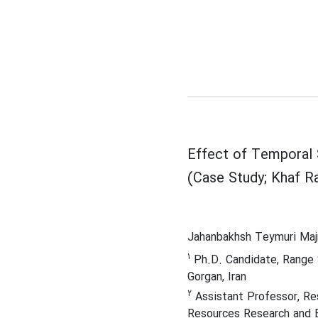
Effect of Temporal 
(Case Study; Khaf R
Jahanbakhsh Teymuri Ma
1
Ph.D. Candidate, Range S
Gorgan, Iran
2
Assistant Professor, Res
Resources Research and E