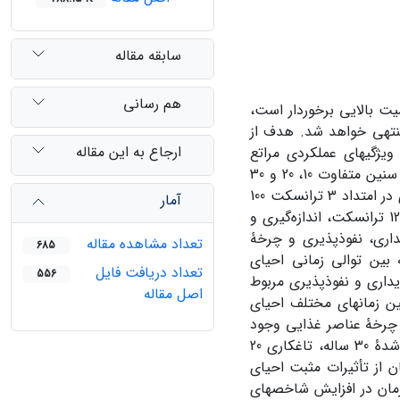
سابقه مقاله
هم رسانی
میت بالایی برخوردار است،
منتهی خواهد شد. هدف از
ارجاع به این مقاله
یژگی­های عملکردی مراتع
شهرستان خواف می­باشد. سه محدودۀ مرتعی که عملیات تاغکاری­ با گونۀ زردتاغ با سنین متفاوت 10، 20 و 30
ساله در آن صورت گرفته بود و منطقۀ شاهد جهت مطالعه انتخاب شد. نمونه­برداری در امتداد 3 ترانسکت­ 100
آمار
متری که به فاصلۀ 10 متری از یکدیگر مستقر شدند برای هر محدوده و در مجموع 12 ترانسکت، اندازه‌گیری و
داری، نفوذپذیری و چرخۀ
تعداد مشاهده مقاله
685
اد که بین توالی زمانی احیای
تعداد دریافت فایل
556
دارد (01/0P<). بیشترین میزان پایداری و نفوذپذیری مربوط
اصل مقاله
 است. بین زمان­های مختلف احیای
 چرخۀ عناصر غذایی وجود
دارد (01/0P<). بیشترین میزان عناصر غذایی به­ترتیب مربوط به محدودۀ تاغکاری شدۀ 30 ساله، تاغکاری 20
نشان از تأثیرات مثبت احیای
زمان در افزایش شاخص­های