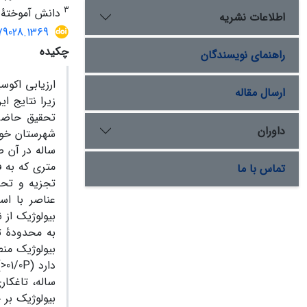
3
دانش آموختۀ دک
اطلاعات نشریه
279028.1369
چکیده
راهنمای نویسندگان
ارزیابی اکوس
ارسال مقاله
زیرا نتایج 
تحقیق حاضر 
داوران
تماس با ما
تجزیه و تحل
بیولوژیک من
بیولوژیک بر 