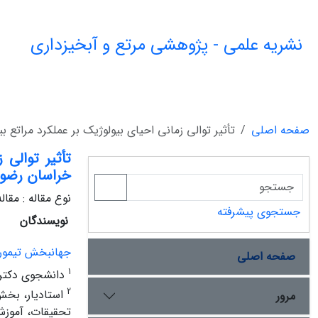
نشریه علمی - پژوهشی مرتع و آبخیزداری
صفحه اصلی
تأثیر توالی زمانی احیای بیولوژیک بر عملکرد مراتع 
تأثیر توالی 
خراسان رضو
نوع مقاله : مقا
جستجوی پیشرفته
نویسندگان
جهانبخش تیمور
صفحه اصلی
1
دانشجوی دکتری 
2
استادیار، بخش
مرور
تحقیقات، آموزش 