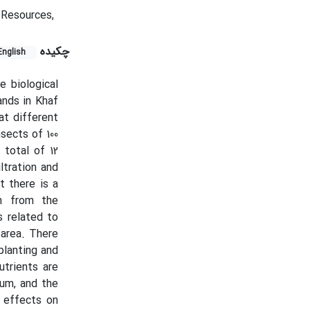
 Resources,
چکیده
English
e biological
ands in Khaf
at different
sects of 100
total of 12
ltration and
t there is a
on from the
s related to
 area. There
planting and
utrients are
cum, and the
c effects on