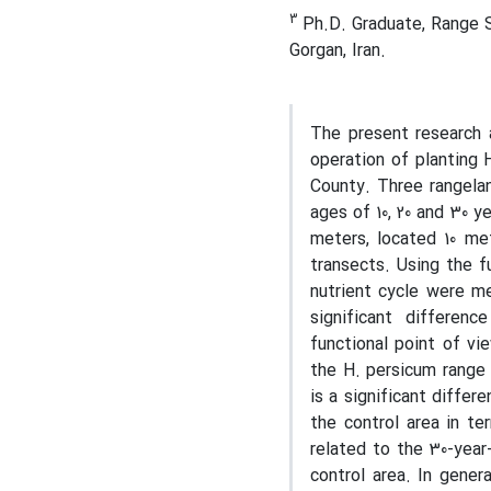
3
Ph.D. Graduate, Range Sc
Gorgan, Iran.
The present research 
operation of planting 
County. Three rangelan
ages of 10, 20 and 30 y
meters, located 10 me
transects. Using the fu
nutrient cycle were me
significant differen
functional point of vie
the H. persicum range 
is a significant diffe
the control area in te
related to the 30-year
control area. In gener