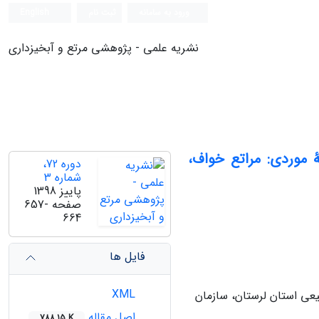
ورود به سامانه
ثبت نام
English
نشریه علمی - پژوهشی مرتع و آبخیزداری
ۀ موردی: مراتع خواف،
دوره 72،
شماره 3
پاییز 1398
صفحه
657-
664
فایل ها
XML
عی استان لرستان، سازمان
اصل مقاله
788.15 K