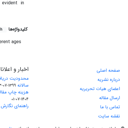
 evident in
کلیدواژه‌ها
sh
erent ages
اخبار و اعلان
صفحه اصلی
محدودیت دریاف
درباره نشریه
سالانه
1399-07-23
اعضای هیات تحریریه
هزینه چاپ مقاله
ارسال مقاله
1404-07-01
راهنمای نگارش 
تماس با ما
نقشه سایت