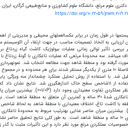
تری علوم مرتع، دانشگاه علوم کشاورزی و منابع‌طبیعی گرگان، ایران.
https://doi.org/10.22059/jrwm.2019.
یستم­ها در طول زمان در برابر عکس­العمل­های محیطی و مدیریتی از اه
این ارزیابی به اتخاذ تصمیمات مناسب در جهت ارتقاء آن اکوسیستم 
بررسی تأثیر توالی زمانی عملیات بیولوژیک کاشت گیاه زردتاغ بر و
یل شد. با استفاده از روش تحلیل عملکرد چشم­انداز سه ویژگی پای
عناصر با استفاده از 11شاخص سطح خاک اندازه­گیری شد.­ نتایج نشان د
بیولوژیک از نظر عملکردی تفاوت معنی­داری وجود 
به محدودۀ تاغکاری شدۀ 30 ساله و کمترین آن متعلق به منطقۀ شاهد
طقه با کاشت تاغ، اختلاف معنی­داری با منطقۀ شاهد به لحاظ شاخص
ساله، تاغکاری 10 ساله و منطقۀ شاهد است. به طور کلی نتایج تحقیق حاضر 
خصوصیات عملکردی مرتع مورد نظر دارد و این تأثیرات مثبت با گذر 