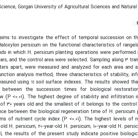
ience, Gorgan University of Agricultural Sciences and Natural
aims to investigate the effect of temporal succession on th
Haloxylon persicum on the functional characteristics of rangel
ds in which H. persicum planting operations were performed 
ears, and the control area were selected. Sampling along 3 tran
ters apart, were measured and analyzed for each area and a 
nction analysis method, three characteristics of stability, infi
asured using 11 soil surface indexes. The results showed tha
ce between the succession times for biological restorati
w (P <0.01). The highest degree of stability and infiltration i
of 30 years old and the smallest of it belongs to the control
rence between the biological regeneration time of H. persicum 
rms of nutrient cycle index (P <0.01). The highest levels of n
-old H. persicum, 20-year-old H. persicum, 10-year-old H. persi
al, the results of the present study indicate positive biologi