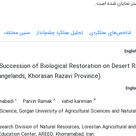
تر نمایان شده است.
شاخص‌های عملکردی
تحلیل عملکرد چشم‌انداز
سنین مختلف
Englis
Succession of Biological Restoration on Desert 
angelands, Khorasan Razavi Province)
Engli
1
2
3
jnabadi
Parvin Ramak
vahid karimian
cience, Gorgan University of Agricultural Sciences and Natura
earch Division of Natural Resources, Lorestan Agricultural and
ducation Center, AREEO, Khorramabad, Iran.