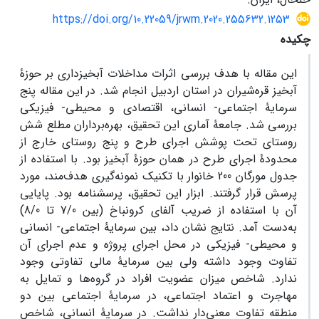
https://doi.org/10.22059/jrwm.2020.255632.1253
چکیده
این مقاله با هدف بررسی اثرات مداخلات آبخیزداری بر حوزۀ
آبخیز قره‌شیران در استان اردبیل انجام شد. در این مقاله پنج
سرمایۀ اجتماعی- انسانی، اقتصادی و محیطی- فیزیکی
بررسی شد. جامعۀ آماری این تحقیق، بهره‌برداران مطلع شش
روستای تحت پوشش اجرای طرح و پنج روستای خارج از
محدودۀ اجرای طرح در همان حوزۀ آبخیز بود. با استفاده از
جدول مورگان 200 خانوار با تکنیک نمونه‌گیری هدف‌مند، مورد
پرسش قرار گرفتند. ابزار این تحقیق، پرسشنامه بود. پایایی
آن با استفاده از ضریب آلفای کرونباخ (بین 7/0 تا 8/0)
به‌دست آمد. نتایج نشان داد، بین سرمایۀ اجتماعی- انسانی
و محیطی- فیزیکی در محل اجرای پروژه و عدم اجرای آن
تفاوت وجود داشته ولی بین سرمایۀ مالی تفاوتی وجود
ندارد. شاخص میزان عضویت افراد در گروه‌ها و تمایل به
مهاجرت و اعتماد اجتماعی، در سرمایۀ اجتماعی بین دو
منطقه تفاوت معنی‌دار نداشت. در سرمایۀ انسانی، شاخص