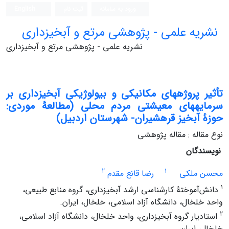
ورود به سامانه
ثبت نام
English
نشریه علمی - پژوهشی مرتع و آبخیزداری
نشریه علمی - پژوهشی مرتع و آبخیزداری
تأثیر پروژههای مکانیکی و بیولوژیکی آبخیزداری بر
سرمایههای معیشتی مردم محلی (مطالعۀ موردی:
حوزۀ آبخیز قرهشیران- شهرستان اردبیل)
نوع مقاله : مقاله پژوهشی
نویسندگان
2
1
محسن ملکی
رضا قانع مقدم
1
دانش‌آموختۀ کارشناسی ارشد آبخیزداری، گروه منابع طبیعی،
واحد خلخال، دانشگاه آزاد اسلامی، خلخال، ایران.
2
استادیار گروه آبخیزداری، واحد خلخال، دانشگاه آزاد اسلامی،
خلخال، ایران.