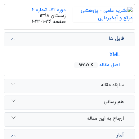
دوره 72، شماره 4
زمستان 1398
صفحه
1023-1036
فایل ها
XML
اصل مقاله
967.07 K
سابقه مقاله
هم رسانی
ارجاع به این مقاله
آمار