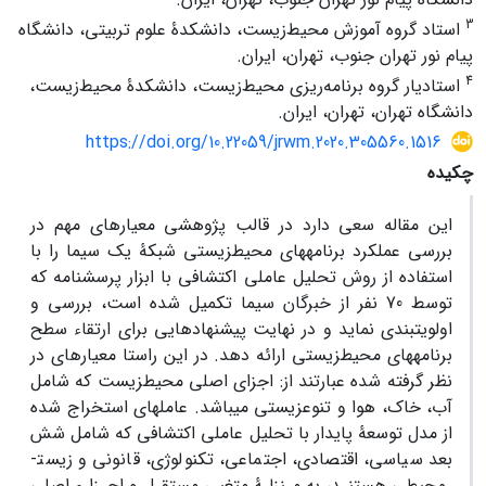
3
استاد گروه آموزش محیط‌زیست، دانشکدۀ علوم تربیتی، دانشگاه
پیام نور تهران جنوب، تهران، ایران.
4
استادیار گروه برنامه‌ریزی محیط‌زیست، دانشکدۀ محیط‌زیست،
دانشگاه تهران، تهران، ایران.
https://doi.org/10.22059/jrwm.2020.305560.1516
چکیده
این مقاله سعی دارد در قالب پژوهشی معیارهای مهم در
بررسی عملکرد برنامه­های محیط­زیستی شبکۀ یک سیما را با
استفاده از روش تحلیل عاملی اکتشافی با ابزار پرسشنامه که
توسط 70 نفر از خبرگان سیما تکمیل شده است، بررسی و
اولویت­بندی نماید و در نهایت پیشنهادهایی برای ارتقاء سطح
برنامه­های محیط­زیستی ارائه دهد. در این راستا معیارهای در
نظر گرفته شده عبارتند از: اجزای اصلی محیط­زیست که شامل
آب، خاک، هوا و تنوع­زیستی می­باشد. عامل­های استخراج شده
از مدل توسعۀ پایدار با تحلیل عاملی اکتشافی که شامل شش
بعد سیاسی، اقتصادی، اجتماعی، تکنولوژی، قانونی و زیست­
محیطی هستند، به منزلۀ متغیر مستقل و اجزاء اصلی