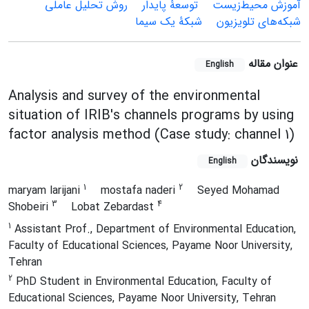
آموزش محیط‌زیست
توسعۀ پایدار
روش تحلیل عاملی
شبکه‌های تلویزیون
شبکۀ یک سیما
عنوان مقاله
English
Analysis and survey of the environmental
situation of IRIB's channels programs by using
factor analysis method (Case study: channel 1)
نویسندگان
English
1
2
maryam larijani
mostafa naderi
Seyed Mohamad
3
4
Shobeiri
Lobat Zebardast
1
Assistant Prof., Department of Environmental Education,
Faculty of Educational Sciences, Payame Noor University,
Tehran
2
PhD Student in Environmental Education, Faculty of
Educational Sciences, Payame Noor University, Tehran