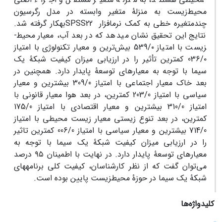
محیط‌زیست به منزلۀ متغیر وابسته در مدل رگرسیون
چندمتغیره خطی به کمک نرم­افزار SPSS22به­کار گرفته شد.
نتایج این تحقیق نشان می­دهد که در بعد آب، ﻣﻌﻴﺎر محیط­
زیست ﺑﺎ اﻣﺘﻴﺎز 539/٠ ﺑﻴﺶﺗﺮﻳﻦ و ﻣﻌﻴﺎر تکنولوژی ﺑﺎ اﻣﺘﻴﺎز
036/٠ کمترﻳﻦ ﺗأﺛﻴﺮ را در ارزیابی میزان کیفیت شبکۀ یک
سیما با توجه به معیارهای توسعۀ پایدار دارد. همچنین در
بعد خاک معیار اجتماعی با امتیاز 309/0 بیشترین و معیار
سیاسی با امتیاز 203/0 کمترین، در بعد هوا معیار قانونی با
امتیاز 310/0 بیشترین و معیار اقتصادی با امتیاز 175/0
کمترین، در بعد تنوع زیستی معیار زیست محیطی با امتیاز
714/0 بیشترین و معیار سیاسی با امتیاز 006/0 کمترین ﺗﺎﺛﻴﺮ
را در ارزیابی میزان کیفیت شبکۀ یک سیما با توجه به
معیارهای توسعۀ پایدار دارد. در نهایت ﺑﺎ اﻃﻤﻴﻨﺎن ٩٥ درصد
ﻣﻰﺗﻮان ﮔﻔﺖ ﻛﻪ از ﻧﻈﺮ کارشناسان، کیفیت کلی برنامه­های
شبکۀ یک سیما در حوزۀ محیط­­زیست پایین بوده است.
کلیدواژه‌ها