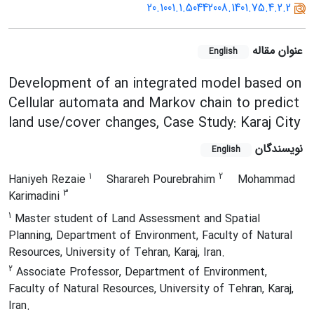
20.1001.1.50442008.1401.75.4.2.2
عنوان مقاله
English
Development of an integrated model based on
Cellular automata and Markov chain to predict
land use/cover changes, Case Study: Karaj City
نویسندگان
English
1
2
Haniyeh Rezaie
Sharareh Pourebrahim
Mohammad
3
Karimadini
1
Master student of Land Assessment and Spatial
Planning, Department of Environment, Faculty of Natural
Resources, University of Tehran, Karaj, Iran.
2
Associate Professor, Department of Environment,
Faculty of Natural Resources, University of Tehran, Karaj,
Iran.