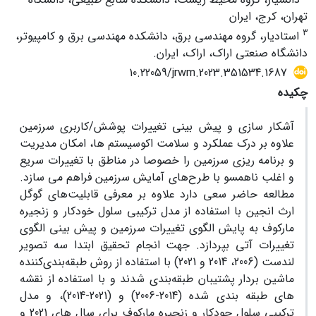
تهران، کرج، ایران
3
استادیار، گروه مهندسی برق، دانشکده مهندسی برق و کامپیوتر،
دانشگاه صنعتی اراک، اراک، ایران.
10.22059/jrwm.2023.351534.1687
چکیده
آشکار سازی و پیش بینی تغییرات پوشش/کاربری سرزمین
علاوه بر درک عملکرد و سلامت اکوسیستم ها، امکان مدیریت
و برنامه ریزی سرزمین را خصوصا در مناطق با تغییرات سریع
و اغلب ناهمسو با طرح‌های آمایش سرزمین فراهم می سازد.
مطالعه حاضر سعی دارد علاوه بر معرفی قابلیت‌های گوگل
ارث انجین با استفاده از مدل ترکیبی سلول خودکار و زنجیره
مارکوف به پایش الگوی تغییرات سرزمین و پیش بینی الگوی
تغییرات آتی بپردازد. جهت انجام تحقیق ابتدا سه تصویر
لندست (2006، 2014 و 2021) با استفاده از روش طبقه‌بندی‌کننده
ماشین بردار پشتیبان طبقه‌بندی شدند و با استفاده از نقشه
های طبقه بندی شده (2014-2006) و (2021-2014)، و مدل
ترکیبی سلول حودکار و زنجیره مارکوف برای سال های 2021 و