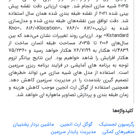
2035 شبیه سازی انجام شد. جهت ارزیابی دقت نقشه پیش
بینی شده 2021 از نقشه طبقه بندی شده همان سال استفاده
شد. دقت توافق بین نقشه‌های طبقه بندی شده و مدل‌سازی
شده به ترتیب812/0 Kno=، 816/0Klocation=، 786/0
Kstandard= بود. ارزیابی روند تغییرات نشان می‌دهد که بین
سال‌های 2006 تا 2035، مساحت طبقه انسان ساخت از
01/4839 هکتار به 76/7199 هکتار خواهد رسید و 75/2360
هکتار افزایش را شاهد خواهیم بود. این نتایج بیانگر لزوم
توجه به برنامه های آمایشی در فرایند برنامه ریزی سرزمین
است. استفاده از مدل های شبیه سازی می تواند خطرهای
تصمیم گیری بلندمدت را در مدیریت سرزمین کاهش دهد.
همچنین استفاده از گوگل ارث انجین موجب کاهش هزینه و
زمان طبقه بندی و پردازش تصاویر ماهواره ای خواهد شد.
کلیدواژه‌ها
رگرسیون لجستیک
گوگل ارث انجین
ماشین بردار پشتیبان
متغیرهای کمکی
مدیریت پایدار سرزمین