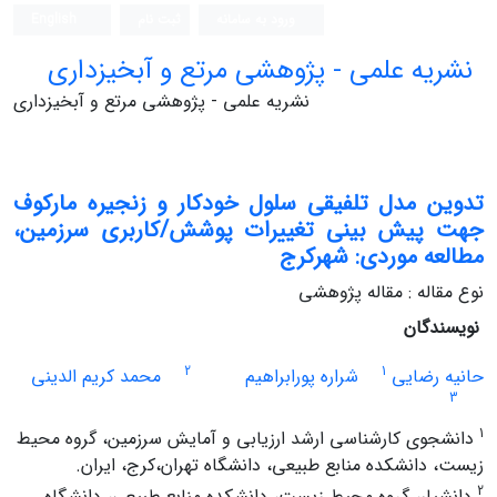
ورود به سامانه
ثبت نام
English
نشریه علمی - پژوهشی مرتع و آبخیزداری
نشریه علمی - پژوهشی مرتع و آبخیزداری
تدوین مدل تلفیقی سلول خودکار و زنجیره مارکوف
جهت پیش بینی تغییرات پوشش/کاربری سرزمین،
مطالعه موردی: شهرکرج
نوع مقاله : مقاله پژوهشی
نویسندگان
2
1
حانیه رضایی
شراره پورابراهیم
محمد کریم الدینی
3
1
دانشجوی کارشناسی ارشد ارزیابی و آمایش سرزمین، گروه محیط
زیست، دانشکده منابع طبیعی، دانشگاه تهران،کرج، ایران.
2
دانشیار، گروه محیط زیست، دانشکده منابع طبیعی، دانشگاه