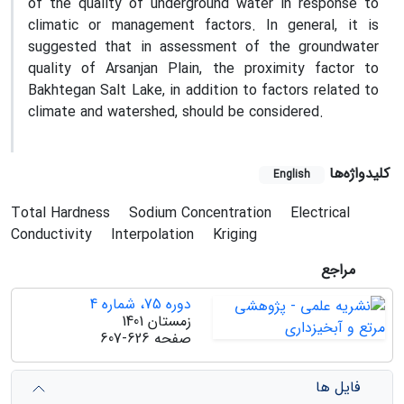
of the quality of underground water in response to
climatic or management factors. In general, it is
suggested that in assessment of the groundwater
quality of Arsanjan Plain, the proximity factor to
Bakhtegan Salt Lake, in addition to factors related to
climate and watershed, should be considered.
کلیدواژه‌ها
English
Total Hardness
Sodium Concentration
Electrical
Conductivity
Interpolation
Kriging
مراجع
دوره 75، شماره 4
زمستان 1401
صفحه
607-626
فایل ها