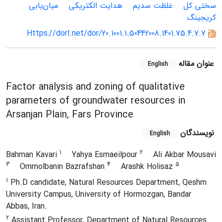
سختی کل
غلظت سدیم
هدایت الکتریکی
میان‌یابی
کریجینگ
Https://dorl.net/dor/20.1001.1.50442008.1401.75.4.7.7
عنوان مقاله
English
Factor analysis and zoning of qualitative
parameters of groundwater resources in
Arsanjan Plain, Fars Province
نویسندگان
English
1
2
Bahman Kavari
Yahya Esmaeilpour
Ali Akbar Mousavi
3
4
5
Ommolbanin Bazrafshan
Arashk Holisaz
1
Ph.D candidate, Natural Resources Department, Qeshm
University Campus, University of Hormozgan, Bandar
Abbas, Iran.
2
Assistant Professor, Department of Natural Resources