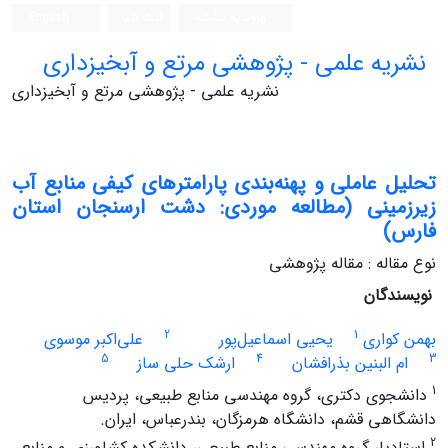
ورود به سامانه
ثبت نام
English
نشریه علمی - پژوهشی مرتع و آبخیزداری
نشریه علمی - پژوهشی مرتع و آبخیزداری
تحلیل عاملی و پهنه‌بندی پارامترهای کیفی منابع آب
زیرزمینی (مطالعه موردی: دشت ارسنجان استان
فارس)
نوع مقاله : مقاله پژوهشی
نویسندگان
2
1
بهمن کواری
یحیی اسماعیل‌پور
علی‌اکبر موسوی
5
4
3
ام البنین بذرافشان
ارشک حلی ساز
1
دانشجوی دکتری، گروه مهندسی منابع طبیعی، پردیس
دانشگاهی قشم، دانشگاه هرمزگان، بندرعباس، ایران.
2
استادیار گروه مهندسی منابع طبیعی، دانشکده کشاورزی و منابع