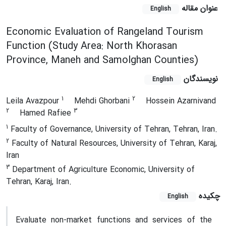
عنوان مقاله
English
Economic Evaluation of Rangeland Tourism
Function (Study Area: North Khorasan
Province, Maneh and Samolghan Counties)
نویسندگان
English
1
2
Leila Avazpour
Mehdi Ghorbani
Hossein Azarnivand
2
3
Hamed Rafiee
1
Faculty of Governance, University of Tehran, Tehran, Iran.
2
Faculty of Natural Resources, University of Tehran, Karaj,
Iran
3
Department of Agriculture Economic, University of
Tehran, Karaj, Iran.
چکیده
English
Evaluate non-market functions and services of the