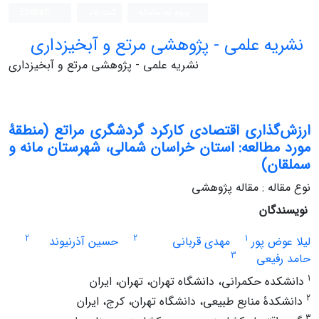
ورود به سامانه
ثبت نام
English
نشریه علمی - پژوهشی مرتع و آبخیزداری
نشریه علمی - پژوهشی مرتع و آبخیزداری
ارزش‌گذاری اقتصادی کارکرد گردشگری مراتع (منطقۀ
مورد مطالعه: استان خراسان شمالی، شهرستان مانه و
سملقان)
نوع مقاله : مقاله پژوهشی
نویسندگان
2
2
1
لیلا عوض پور
مهدی قربانی
حسین آذرنیوند
3
حامد رفیعی
1
دانشکده حکمرانی، دانشگاه تهران، تهران، ایران
2
دانشکدۀ منابع طبیعی، دانشگاه تهران، کرج، ایران
3