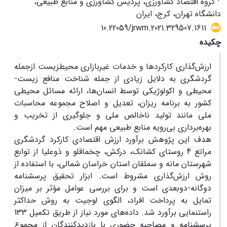
گروه اقتصاد کشاورزی، پردیس کشاورزی و منابع طبیعی،
دانشگاه تهران، کرج، ایران
10.22059/jrwm.2021.329507.1611
چکیده
ارزش‌گذاری کارکردها و خدمات غیربازاری محیطزیست ازجمله
گردشگری به دلایل زیادی از جمله شناخت منافع زیست-
محیطی و اکولوژیکی توسط انسان‌ها، ارائه مسائل محیطی
کشور به برنامه ریزان، تعدیل و اصلاح مجموعه محاسبات
ملی مانند تولید ناخالص ملی و جلوگیری از تخریب و
بهره‌برداری بی‌رویه منابع طبیعی مهم است.
هدف این پژوهش برآورد ارزش اقتصادی کارکرد گردشگری
مراتع 4 روستای کشانک، درکش، چخماقلو و ذوعلیا از توابع
شهرستان مانه و سملقان استان خراسان شمالی، با استفاده از
روش ارزش‌گذاری مشروط است. ابزار تحقیق پرسشنامه
دوگانه-دوبعدی است و برای بررسی عوامل مؤثر بر میزان
تمایل به پرداخت افراد، الگوی لوجیت به روش حداکثر
راستنمایی برآورد شد. داده‌های مورد نیاز از طریق تکمیل 133
پرسشنامه و مصاحبه حضوری با بازدیدکنندگان از مجموع