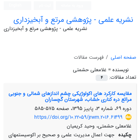
ورود به سامانه
ثبت نام
English
نشریه علمی - پژوهشی مرتع و آبخیزداری
نشریه علمی - پژوهشی مرتع و آبخیزداری
صفحه اصلی
فهرست مقالات
نویسنده =
غلامعلی حشمتی
تعداد مقالات:
4
مقایسه کارکرد های اکولوژیکی چشم اندازهای شمالی و جنوبی
مراتع دره کناری خشاب، شهرستان گچساران
دوره 69، شماره 3، پاییز 1395، صفحه
575-585
https://doi.org/10.22059/jrwm.2016.61499
غلامعلی حشمتی، وحید کریمیان
چکیده
جهت اعمال مدیریت علمی و صحیح بر اکوسیستم­های