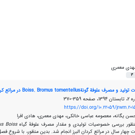
هدی معمری
3
 علوفة گونةBoiss. Bromus tomentellus در مراتع کردان البرز
359-370
https://doi.org/10.22059/jrwm.20
حسن یگانه، معصومه عباسی خالکی، مهدی معمری، هادی افرا
منظور بررسی خصوصیات تولیدی و مقدار مصرف علوفۀ گیاه
us Boiss
ت چهار سال در مراتع کردان البرز انجام شد. بدین منظور، با شروع فصل چ