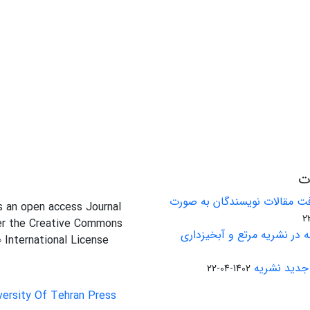
ات
ت مقالات نویسندگان به صورت
is an open access Journal
er the Creative Commons
 در نشریه مرتع و آبخیزداری
0 International License
جدید نشریه
1402-04-22
versity Of Tehran Press