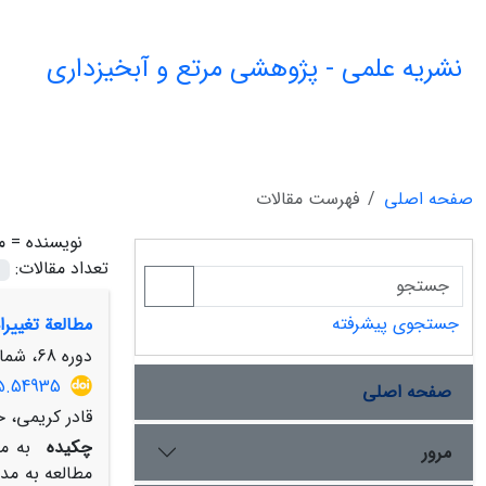
نشریه علمی - پژوهشی مرتع و آبخیزداری
صفحه اصلی
فهرست مقالات
نویسنده =
م
تعداد مقالات:
جستجوی پیشرفته
مطالعة تغییرات تولید و مصرف
دوره 68، شماره 2، تابستان 1394، صفحه
15.54935
صفحه اصلی
قادر کریمی، 
چکیده
به ‏
مرور
مطالعه به‏ مد