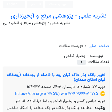
ورود به سامانه
ثبت نام
English
نشریه علمی - پژوهشی مرتع و آبخیزداری
نشریه علمی - پژوهشی مرتع و آبخیزداری
صفحه اصلی
فهرست مقالات
نویسنده =
بختیار فتاحی
تعداد مقالات:
2
تغییر بانک بذر خاک کران رود با فاصله از رودخانه (رودخانه‌
گیان استان همدان)
دوره 77، شماره 2، تابستان 1403، صفحه
137-154
https://doi.org/10.22059/jrwm.2024.364407.1725
مریم عباسی کسبی، بختیار فتاحی، رضا عرفانزاده، آنا شر
چکیده
مطالعه بانک بذر خاک در یک منطقه با آشکار ساختن