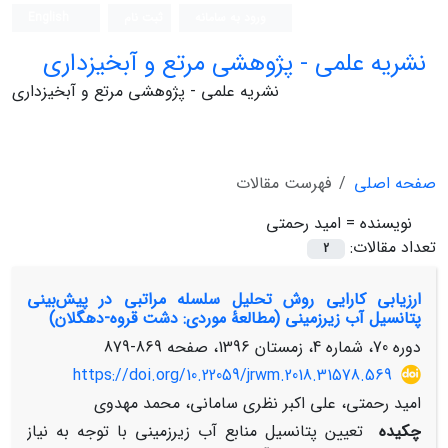
ورود به سامانه
ثبت نام
English
نشریه علمی - پژوهشی مرتع و آبخیزداری
نشریه علمی - پژوهشی مرتع و آبخیزداری
صفحه اصلی
فهرست مقالات
نویسنده =
امید رحمتی
تعداد مقالات:
2
ارزیابی کارایی روش تحلیل سلسله مراتبی در پیش‌بینی
پتانسیل آب زیرزمینی (مطالعۀ موردی: دشت قروه-دهگلان)
دوره 70، شماره 4، زمستان 1396، صفحه
869-879
https://doi.org/10.22059/jrwm.2018.31578.569
امید رحمتی، علی اکبر نظری سامانی، محمد مهدوی
چکیده
تعیین پتانسیل منابع آب زیرزمینی با توجه به نیاز