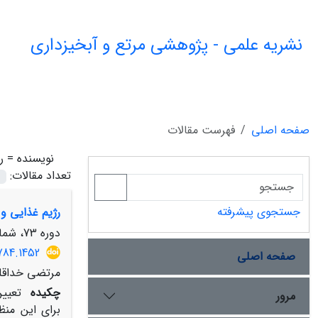
نشریه علمی - پژوهشی مرتع و آبخیزداری
صفحه اصلی
فهرست مقالات
نویسنده =
ر
تعداد مقالات:
جستجوی پیشرفته
رژیم غذایی و 
دوره 73، شماره 1، بهار 1399، صفحه
784.1452
صفحه اصلی
مرتضی خداقلی
چکیده
تعیین
مرور
برای این منظ