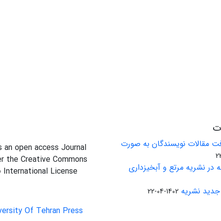
ات
ت مقالات نویسندگان به صورت
is an open access Journal
er the Creative Commons
 در نشریه مرتع و آبخیزداری
0 International License
جدید نشریه
1402-04-22
versity Of Tehran Press