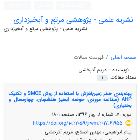
ورود به سامانه
ثبت نام
English
نشریه علمی - پژوهشی مرتع و آبخیزداری
نشریه علمی - پژوهشی مرتع و آبخیزداری
صفحه اصلی
فهرست مقالات
نویسنده =
مریم آذرخشی
تعداد مقالات:
1
پهنه‌بندی خطر زمین‌لغزش با استفاده از روش SMCE و تکنیک
AHP (مطالعه موردی: حوضه آبخیز هفشجان، چهارمحال و
بختیاری)
دوره 70، شماره 1، بهار 1396، صفحه
1-18
https://doi.org/10.22059/jrwm.2017.61955
پیام ابراهیمی، مهدی اصلاح، مریم آذرخشی