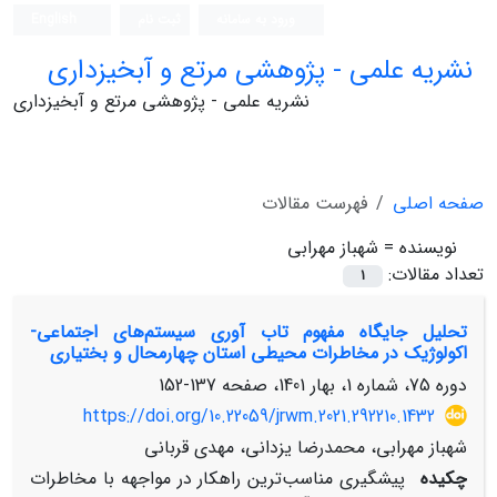
ورود به سامانه
ثبت نام
English
نشریه علمی - پژوهشی مرتع و آبخیزداری
نشریه علمی - پژوهشی مرتع و آبخیزداری
صفحه اصلی
فهرست مقالات
نویسنده =
شهباز مهرابی
تعداد مقالات:
1
تحلیل جایگاه مفهوم تاب آوری سیستم‌های اجتماعی-
اکولوژیک در مخاطرات محیطی استان چهارمحال و بختیاری
دوره 75، شماره 1، بهار 1401، صفحه
137-152
https://doi.org/10.22059/jrwm.2021.292210.1432
شهباز مهرابی، محمدرضا یزدانی، مهدی قربانی
چکیده
پیشگیری مناسب‌ترین راهکار در مواجهه با مخاطرات