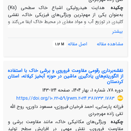
چکیده
هدایت هیدرولیکی اشباع خاک سطحی (Ks)
به‌عنوان یکی از مهم‌ترین ویژگی‌های فیزیکی خاک، نقشی
کلیدی در توزیع آب و مواد مغذی در محیط خاک ایفا می‌کند و
در مدیریت منابع آب و خاک اهمیت ویژه‌ای دارد. این
بیشتر
پژوهش با هدف مدل‌سازی رقومی هدایت هیدرولیکی اشباع
خاک سطحی با استفاده از رویکردهای یادگیری ماشین در
مشاهده مقاله
اصل مقاله
1.16 M
حوزه آبخیز کیلانه واقع در استان کردستان با مساحت 12 هزار
هکتار انجام شد. سه الگوریتم یادگیری ماشین شامل: درخت
تصمیم تقویت شده با گرادیان (XGBoost)، جنگل تصادفی
نقشه‌برداری رقومی مقاومت فروروی و برشی خاک با استفاده
(RF) و مدل نزدیکترین -k همسایگی (k-NN) با بهره‌گیری از
از الگوریتم‌های یادگیری ماشین در حوزه آبخیز کیلانه، استان
تعدادی متغیرهای محیطی از مدل رقومی ارتفاع و تصاویر
کردستان
ماهواره سنتینل-2 شامل فاصله از کانال آبراهه، عمق دره،
دوره 78، شماره 1، بهار 1404، صفحه
124-143
موقعیت نسبی شیب، سطح پایه کانال آبراهه، شاخص
https://doi.org/10.22059/jrwm.2024.381733.1783
روشنایی، شاخص اثر باد، شاخص نرمال شده تفاوت پوشش
گیاهی، باند 12، شاخص سبزینگی، انحنای سطح و پارامترهای
فرزانه پارسایی، احمد فرخیان فیروزی، مسعود داوری، روح الله
خاک شامل ماده آلی، آهک، جرم مخصوص ظاهری، میانگین
تقی زاده مهرجردی
هندسی قطر ذرات، بافت خاک و داده‌های طیف سنجی
چکیده
ویژگی‌های مکانیکی خاک، مانند مقاومت برشی و
نزدیک خاک در طول موج 2450-400 نانومتر به عنوان نمایندگان
مقاومت فروروی، نقش مهمی در افزایش سطح تولید