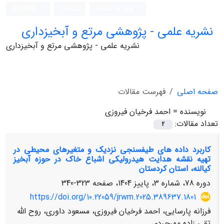
ورود به سامانه
ثبت نام
English
نشریه علمی - پژوهشی مرتع و آبخیزداری
نشریه علمی - پژوهشی مرتع و آبخیزداری
صفحه اصلی
فهرست مقالات
نویسنده =
احمد فرخیان فیروزی
تعداد مقالات:
2
کاربرد داده های طیفسنجی نزدیک و متغیرهای محیطی در
تهیه نقشه هدایت هیدرولیکی اشباع خاک در حوزه آبخیز
کیالنه، استان کردستان
دوره 78، شماره 3، پاییز 1404، صفحه
323-340
https://doi.org/10.22059/jrwm.2025.389637.1801
فرزانه پارسایی، احمد فرخیان فیروزی، مسعود داوری، روح الله
تقی زاده مهرجردی