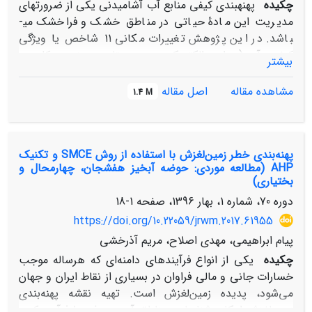
چکیده
پهنه­بندی کیفی منابع آب آشامیدنی یکی از ضرورت­های
مدیریت این مادۀ حیاتی در مناطق خشک و فراخشک می­
باشد. در این پژوهش تغییرات مکانی 11 شاخص یا ویژگی
کیفیت آب (هدایت الکتریکی، سدیم، پتاسیم، منیزیم، کلسیم،
بیشتر
نیترات، سولفات، قلیائیت، کلر، سختی کل و کل مواد جامد
محلول) 55 حلقه چاه عمیق آب آشامیدنی واقع در دشت یزد
مشاهده مقاله
اصل مقاله
1.4 M
مربوط به سال 1394 مورد بررسی قرار گرفت. برای ارزیابی و
انتخاب بهترین روش درون­یابی از روش­های کریجینگ ساده،
کریجینگ معمولی، عکس مجذور فاصله و شاخص آماری
پهنه‌بندی خطر زمین‌لغزش با استفاده از روش SMCE و تکنیک
RMSE استفاده گردید. نقشه­های پهنه­بندی به دست آمده
AHP (مطالعه موردی: حوضه آبخیز هفشجان، چهارمحال و
نشان داد که آب­های زیرزمینی منطقۀ یزدگرد و چرخاب که به
بختیاری)
ترتیب در دو بخش جنوب شرقی و شمال غربی محدودۀ
دوره 70، شماره 1، بهار 1396، صفحه
1-18
مطالعاتی واقعند و متأثر از جریانات رودخانه­های مهریز و تفت
https://doi.org/10.22059/jrwm.2017.61955
می­باشند، از کیفیت مطلوبتری نسبت به چاه­های بخش میانی
برخوردار می­باشند. دامنۀ تغییرات شاخص­های اصلی کیفیت از
پیام ابراهیمی، مهدی اصلاح، مریم آذرخشی
جمله TDS از کمتر از 500 تا بیش از 2500 میلی­گرم در لیتر و
چکیده
یکی از انواع فرآیندهای دامنه‌ای که هرساله موجب
شاخص EC از کمتر از 700 تا بیش از 3500 میکروموس بر
خسارات جانی و مالی فراوان در بسیاری از نقاط ایران و جهان
سانتی­متر متغیر است که این دستاورد بیانگر ضرورت مدیریت
می‌شود، پدیده زمین‌لغزش است. تهیه نقشه پهنه‌بندی
حساس بهره­برداری و آماده­سازی آب با کیفیت جهت ورود به
زمین‌لغزش امکان شناسایی مناطق آسیب پذیر را فرآهم کرده