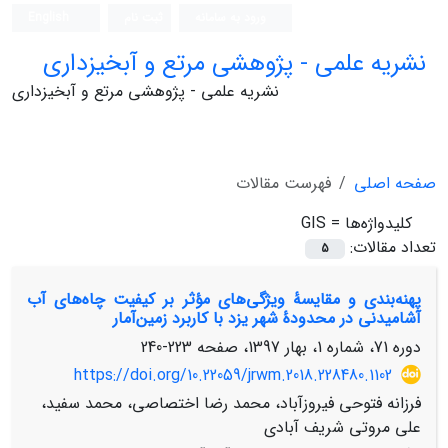
ورود به سامانه
ثبت نام
English
نشریه علمی - پژوهشی مرتع و آبخیزداری
نشریه علمی - پژوهشی مرتع و آبخیزداری
صفحه اصلی
فهرست مقالات
کلیدواژه‌ها =
GIS
تعداد مقالات:
5
پهنه‌بندی و مقایسۀ ویژگی‌های مؤثر بر کیفیت چاه‌های آب
آشامیدنی در محدودۀ شهر یزد با کاربرد زمین‌آمار
دوره 71، شماره 1، بهار 1397، صفحه
223-240
https://doi.org/10.22059/jrwm.2018.228480.1102
فرزانه فتوحی فیروزآباد، محمد رضا اختصاصی، محمد سفید،
علی مروتی شریف آبادی