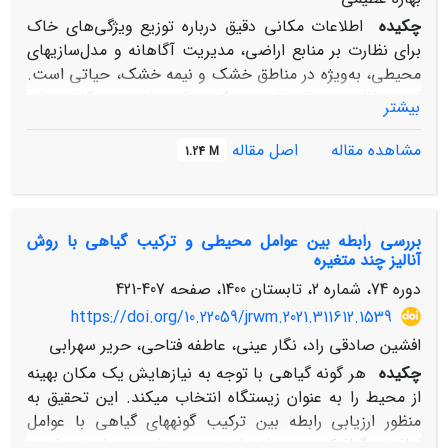
چکیده
اطلاعات مکانی دقیق درباره توزیع ویژگی‌های خاک
برای نظارت بر منابع اراضی، مدیریت آگاهانه و مدل‌سازی­های
محیطی، به‌ویژه در مناطق خشک و نیمه خشک، حیاتی است.
این مطالعه به‌منظور توسعه یک مدل پیش‌بینی مکانی برای
بیشتر
شوری خاک در دشت میمه، شهرستان دهلران، با استفاده از
الگوریتم یادگیری ماشین جنگل تصادفی (RF) جهت بررسی
مشاهده مقاله
اصل مقاله
1.24 M
تغییرات مکانی شوری خاک در لایه سطحی و زیرسطحی
انجام شده است. نمونه‌های خاک از ۱۰۰ نقطه جمع‌آوری،
قابلیت هدایت الکتریکی (EC) آنها اندازه‌گیری و تغییرات
بررسی رابطه بین عوامل محیطی و ترکیب گیاهی با روش
مکانی شوری خاک با استفاده از مدل RF مدل‌سازی شد. هفت
آنالیز چند متغیره
متغیر محیطی شامل شاخص سبزینگی، شدت تابش پخشیده،
دوره 74، شماره 2، تابستان 1400، صفحه
407-421
شاخص همواری کف دره، شاخص تفاضلی پوشش گیاهی
نرمال شده، شاخص شوری، شاخص اثر باد و درخشندگی بر
https://doi.org/10.22059/jrwm.2021.311612.1539
اساس روش جنگل تصادفی از مدل رقومی ارتفاع و داده‌های
افشین صادقی راد، نگار عینی، عاطفه فتاحی، حریر سهرابی
ماهوارهی سنتتیل 2 بودند. این مدل با استفاده از ۸۰ درصد از
چکیده
هر گونه گیاهی با توجه به نیازهایش یک مکان بهینه
داده‌ها برای آموزش و ۲۰ درصد برای اعتبارسنجی طراحی شد
از محیط را به عنوان زیستگاه انتخاب می‏کند. این تحقیق به
و کارایی آن از طریق آماره­های ریشه دوم میانگین مربعات
منظور ارزیابی رابطه بین ترکیب گونه‏های گیاهی با عوامل
خطا RMSE))، ضریب تعیین (R²) و ضریب همبستگی تطابق
ادافوتوپوگرافیکی در مراتع استپی مرودشت در استان فارس