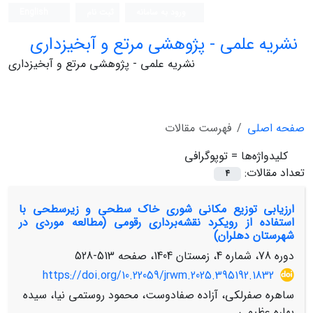
ورود به سامانه
ثبت نام
English
نشریه علمی - پژوهشی مرتع و آبخیزداری
نشریه علمی - پژوهشی مرتع و آبخیزداری
صفحه اصلی
فهرست مقالات
کلیدواژه‌ها =
توپوگرافی
تعداد مقالات:
4
ارزیابی توزیع مکانی شوری خاک سطحی و زیرسطحی با
استفاده از رویکرد نقشه‌برداری رقومی (مطالعه موردی در
شهرستان دهلران)
دوره 78، شماره 4، زمستان 1404، صفحه
513-528
https://doi.org/10.22059/jrwm.2025.395192.1832
ساهره صفرلکی، آزاده صفادوست، محمود روستمی نیا، سیده
بهاره عظیمی