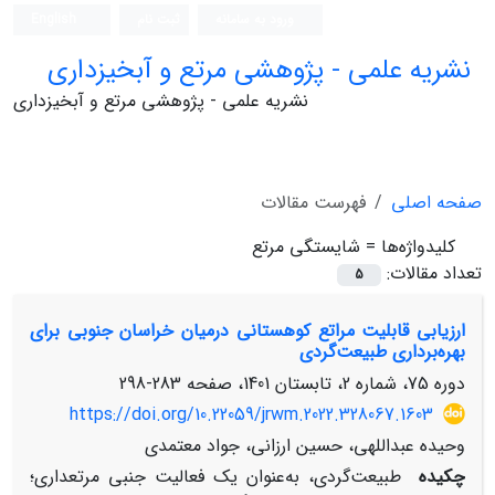
ورود به سامانه
ثبت نام
English
نشریه علمی - پژوهشی مرتع و آبخیزداری
نشریه علمی - پژوهشی مرتع و آبخیزداری
صفحه اصلی
فهرست مقالات
کلیدواژه‌ها =
شایستگی مرتع
تعداد مقالات:
5
ارزیابی قابلیت مراتع کوهستانی درمیان خراسان جنوبی برای
بهره‌‌برداری طبیعت‌‌گردی
دوره 75، شماره 2، تابستان 1401، صفحه
283-298
https://doi.org/10.22059/jrwm.2022.328067.1603
وحیده عبداللهی، حسین ارزانی، جواد معتمدی
چکیده
طبیعت‌‌گردی، به‌‌عنوان یک فعالیت جنبی مرتعداری؛