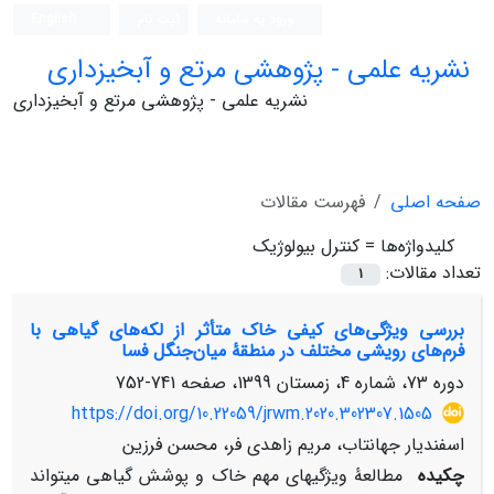
ورود به سامانه
ثبت نام
English
نشریه علمی - پژوهشی مرتع و آبخیزداری
نشریه علمی - پژوهشی مرتع و آبخیزداری
صفحه اصلی
فهرست مقالات
کلیدواژه‌ها =
کنترل بیولوژیک
تعداد مقالات:
1
بررسی ویژگی‌های کیفی خاک متأثر از لکه‌های گیاهی با
فرم‌های رویشی مختلف در منطقۀ میان‌جنگل فسا
دوره 73، شماره 4، زمستان 1399، صفحه
741-752
https://doi.org/10.22059/jrwm.2020.302307.1505
اسفندیار جهانتاب، مریم زاهدی فر، محسن فرزین
چکیده
مطالعۀ ویژگی­های مهم خاک و پوشش گیاهی می­تواند