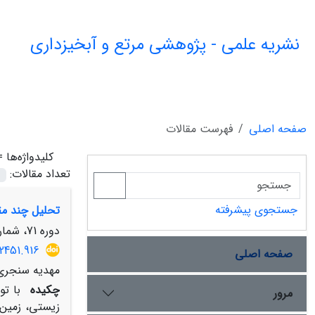
نشریه علمی - پژوهشی مرتع و آبخیزداری
صفحه اصلی
فهرست مقالات
کلیدواژه‌ها 
تعداد مقالات:
جستجوی پیشرفته
تحلیل چند مقی
دوره 71، شماره 4، زمستان 1397، صفحه
2451.916
صفحه اصلی
مهدیه سنجری
چکیده
مرور
زیستی، زمین 