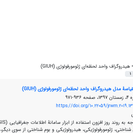
=
هیدروگراف واحد لحظه‌ای ژئومورفولوژی (GIUH)
1
اسۀ مدل هیدروگراف واحد لحظه‌ای ژئومورفولوژی (GIUH)
936-971
https://doi.org/10.22059/jrwm.2019.13
شناختی، ژئومورفولوژیکی، هیدرولوژیکی و بوم شناختی از سوی دیگر، 