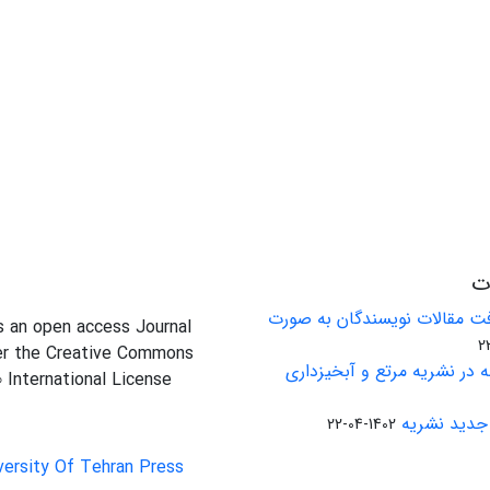
ات
ت مقالات نویسندگان به صورت
is an open access Journal
er the Creative Commons
 در نشریه مرتع و آبخیزداری
0 International License
جدید نشریه
1402-04-22
versity Of Tehran Press