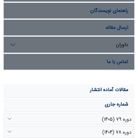
گیاهچه و شاخص بنیۀ بذر اثر معنی­دار در سطح یک درصد
راهنمای نویسندگان
داشت و بر وزن تر ریشه­چه و ساقه­چه اثر معنی­دار نداشت. به­
طوری­که بیشترین درصد جوانه‌زنی در بستر کشت کوکوپیت و
جیبرلیک اسید ۲۵۰ پی پی ام برابر با ۷۳ درصد حاصل شد.
ارسال مقاله
همچنین بالاترین طول گیاهچه در اثر کاربرد بستر پیت ماس و
جیبرلیک اسید ۲۵۰ پی پی ام برابر با ۶/۲۹سانتی متر به­دست
داوران
آمد. به­طور کلی با توجه به اهمیت گونۀ
Salvadora persica
به لحاظ دارویی، صنعتی و حفاظتی پیشنهاد می‌شود از پیش
تماس با ما
تیمار بذر با جیبرلیک اسید ۲۵۰ پی‌پی‌ام و بستر کشت ترکیبی
کوکوپیت و ماسه برای تسریع در روند جوانه‌زنی و تولید نهال
این گونه استفاده گردد.
مقالات آماده انتشار
شماره جاری
دوره 79 (1405)
دوره 78 (1404)