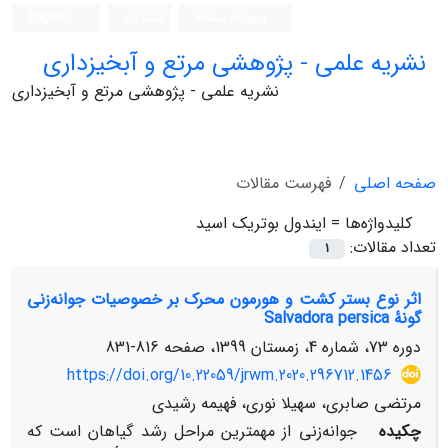
ورود به سامانه
ثبت نام
English
نشریه علمی - پژوهشی مرتع و آبخیزداری
نشریه علمی - پژوهشی مرتع و آبخیزداری
صفحه اصلی
فهرست مقالات
کلیدواژه‌ها =
ایندول بوتریک اسید
تعداد مقالات:
1
اثر نوع بستر کشت و هورمون محرک بر خصوصیات جوانه‌زنی
گونۀ Salvadora persica
دوره 73، شماره 4، زمستان 1399، صفحه
816-831
https://doi.org/10.22059/jrwm.2020.296712.1456
مرتضی صابری، سهیلا نوری، فهیمه رشیدی
چکیده
جوانه‌زنی از مهم­ترین مراحل رشد گیاهان است که