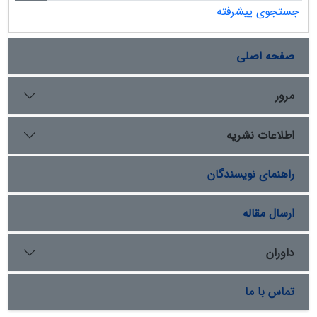
مشخص شدن مکانی بودن تغییرات نیترات، روش­های متعدد
جستجوی پیشرفته
زمین­آماری شامل IDW (با توان 1 تا 4)، کریجینگ معمولی و
RBF (با پنج تابع کرنل) مورد مقایسه قرار گرفتند. در انتها، با
صفحه اصلی
توجه به مدل انتخابی پارامترهای کنترلی مربوطه کالیبره
گردیده و نقشه­های کاربردی هم­تراز و نقشه­ خطای مربوطه، با
استفاده از روش­های مختلف در محدوده مطالعاتی تهیه شده­
مرور
اند. براساس معیارهای ارزیابی خطای برآورد، روش کریجینگ
دارای کمترین خطا بوده و از دقت قابل توجهی برخوردار
اطلاعات نشریه
است. همچنین نقشه احتمال خطر آلودگی نیتراته در آب
زیرزمینی دشت کردان با استفاده از روش کریجینگ شاخص
راهنمای نویسندگان
مورد بررسی قرار گرفت. توزیع مکانی نیترات در آب زیرزمینی
منطقه نشان می­دهد که غلظت نیترات در مناطق با قابلیت
نفوذ بالا و شیب کم در کاربری کشاورزی بالاترین مقادیر را
ارسال مقاله
داشته است. این مقاله، همچنین شیوه­های بررسی تغییرات
مکانی پارامترهای کیفیت آب زیرزمینی را با استفاده از GIS
داوران
شرح می‏دهد.
تماس با ما