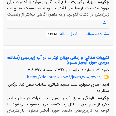
چکیده
ارزیابی کیفیت منابع آب یکی از موارد با اهمیت برای
بهبود مدیریت آن‌ها می‌باشد. با توجه به اهمیت منابع اب
زیرزمینی در دشت قزوین، و به منظور اگاهی بیشتر از وضعیت
این منابع، در این مطالعه به بررسی کیفیت آب زیرزمینی برای
بیشتر
مصارف شرب و کشاورزی پرداخته شده است. به این منظور با
استفاده از پارامترهای هیدروژئوشیمیایی، دو شاخص کیفیت
مشاهده مقاله
اصل مقاله
1.22 M
آب آشامیدنی و آبیاری جهت بررسی و مطالعه کیفیت آب
زیرزمینی در سال‌های 1391، 1395 و 1399انتخاب گردیدند. بر
اساس نتایج، نقشه‌های شاخص‌های کیفیت آب آشامیدنی و
تغییرات مکانی و زمانی میزان نیترات در آب زیرزمینی (مطالعه
آبیاری کلاس‌بندی شدند و درصد مساحت هر کلاس و مقدار
موردی: حوزه آبخیز سیلوه)
میانگین آن‌ها در کاربری اراضی‌های مختلف با استفاده از نرم
دوره 71، شماره 2، تابستان 1397، صفحه
307-319
افزار ArcMap 10.8.2 به دست آمد، تا اثر متقابل کاربری اراضی
بر روی کیفیت آب زیرزمینی در نظر گرفته شود. نتایج نشان داد
https://doi.org/10.22059/jrwm.2018.23042.
میانگین شاخص کیفیت آب آشامیدنی در سال‌های 1391،
امید اسدی نلیوان، سید سعید غیاثی، سادات فیض نیا، نرگس
1395 و 1399 به ترتیب 02/135، 30/128 و 38/127 به دست
سقازاده
آمد که بهبود کیفیت آب شرب را نشان می‌دهد. در حالی که
چکیده
آلودگی منابع آب زیرزمینی به نیترات در حال حاضر
میانگین شاخص کیفیت آب آبیاری در این سال‌ها به ترتیب
یکی از مهم‌ترین مسائل زیست‌محیطی محسوب می‌شود. با
21/62، 51/63 و 39/63 حاصل شد. کیفیت آب زیرزمینی برای
توجه به کاربری‌های متعدد حوزه آبخیز سیلوه، پارامترهای
مصارف شرب و کشاورزی در بخش‌های شمالی منطقه بهتر از