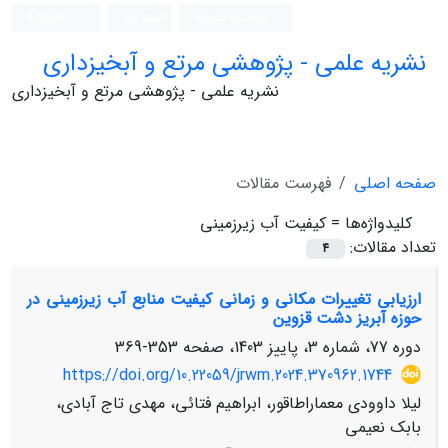
ورود به سامانه
ثبت نام
English
نشریه علمی - پژوهشی مرتع و آبخیزداری
نشریه علمی - پژوهشی مرتع و آبخیزداری
صفحه اصلی
فهرست مقالات
کلیدواژه‌ها =
کیفیت آب زیرزمینی
تعداد مقالات:
4
ارزیابی تغییرات مکانی و زمانی کیفیت منابع آب زیرزمینی در
حوزه آبریز دشت قزوین
دوره 77، شماره 3، پاییز 1403، صفحه
353-369
https://doi.org/10.22059/jrwm.2024.370962.1744
لیلا داوودی معماراطاقور، ابراهیم فتائی، مهدی تاج آبادی،
بابک نعیمی