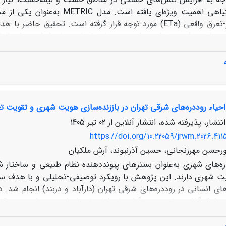
پوشش‌های گیاهی اهمیت ویژه‌ای 
انی انجام شد. پس از انجام پردازش‌های رادیومتریک و اتمسفری تصاو
 و چندمنبعی بررسی شد تا قابلیت اعتماد مدل افزایش یابد. نتایج ح
مدل استاندارد FAO Penman-Monteith مقایسه شد. نتایج 
یانگر تاثیر و نقش پوشش گیاهی در فرآیند تبخیر-تعرق و پویایی مکانی آن است.
احیاء روددره‌های شرقی تهران در باززنده‌سازی هویت شهری و تقویت ت
نتشار، پذیرفته شده، انتشار آنلاین از
02 تیر 1405
https://doi.org/10.22059/jrwm.2026.411
حسن مهرزنجانی، حسین آذرنیوند، آرش ملکیان
ره‌های شهری به‌عنوان بسترهای پیونددهنده نظام طبیعی و ساختار
یت شهری دارند. این پژوهش با رویکرد توصیفی-تحلیلی و با هدف س
ای انسانی در روددره‌های شرقی تهران (دارآباد و دربند) انجام شد. 
 از کدگذاری مفهومی به گزاره‌های اولیه تبدیل شد. پس از بررسی کف