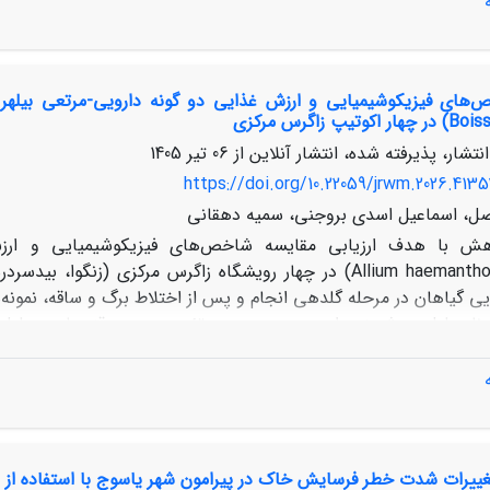
طیف پنج‌درجه‌ای لیکرت تدوین گر
شان داد که با وجود پویایی اجتماعی، پیشینه فرهنگی و خدمات اکوسیست
پ زاگرس مرکزی
 زیرساخت‌های شهری و غلبه مداخلات کالبدی-مهندسی مانع تحقق ا
نتشار، پذیرفته شده، انتشار آنلاین از
06 تیر 1405
غالب، راهبرد محافظه‌کارانه (ST) است که بر بهره‌گیری از ظرفی
 دستیابی به کیفیت اجتماعی پایدار مستلزم عبور از مداخلات صرفاً
https://doi.org/10.22059/jrwm.2026.413
ادی شهرداری و افزایش مشارکت اجتماعی است.
صل، اسماعیل اسدی بروجنی، سمیه دهقانی
بن‌سرخ(Allium haemanthoides) در چهار رویشگاه زاگرس مرکزی (
یی گیاهان در مرحله گلدهی انجام و پس از اختلاط برگ و ساقه، نمونه‌ه
ف نامحلول در شوینده اسیدی ، درصد پروتئین ، درصد قندهای محل
اسیدیته قابل تیتراسیون و شدت اسیدی بودن (H
بن‌سر
یرات شدت خطر فرسایش خاک در پیرامون شهر یاسوج با استفاده از استاندارد 07