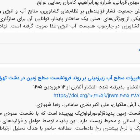
هدی قربانی، شراره پورابراهیم، کامران رضایی توابع
ش جمعیت فشار فزاینده‌ای بر نظام‌های کشاورزی، منابع آب و انرژی وار
کی از ویژگی‌های اصلی یک ساختار پایدار، توانایی آن برای سازگار
شاورزی در چارچوب همبست آب-انرژی-غذا صورت گرفته است. نهاد به ن
جب شکل‌گیری حرکت‌های اجتماعی، تعیین نقش افراد در این حرکت‌
مرتبط، پرسش‌نامه ظرفیت سازگاری در بین این دست‌اندرکاران سازمان
یج نشان داد که تمام ابعاد ظرفیت سازگاری نهادی به‌طور کلی منفی ا
رایط متغیر، ضعف‌ها و کاستی‌هایی وجود دارد که نیازمند بهبود 
تغییرات سطح آب زیرزمینی بر روند فرونشست سطح زمین در دشت تهرا
عف ساختاری سازمان‌ها در واکنش به شرایط جدید است. بر اساس نتا
آب - انرژی - غذا با مقدار عددی 29/0- ارزیابی شد که این ام
نتشار، پذیرفته شده، انتشار آنلاین از
14 فروردین 1405
https://doi.org/10.22059/jrwm.2025.387
، آرش ملکیان، علی اکبر نظری سامانی، رضا شهبازی
شست زمین پدیدةژئومورفولوژیک پیچیده است که با نشست عمودی س
انسانی و محیط زیست دارد. این پدیده توسط عوامل و فرانیدهای 
فیک با نرخ بیشتری رخ داده‌است. مطالعه حاضر با هدف تحلیل ارت