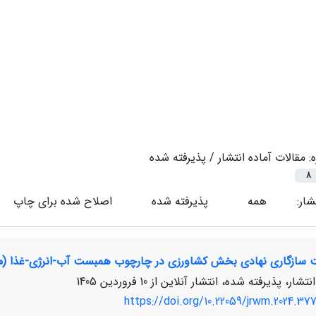
ه:
مقالات آماده انتشار / پذیرفته شده
8
شار:
همه
پذیرفته شده
اصلاح شده برای چاپ
ت سازگاری نهادی بخش کشاورزی در چارچوب همبست آب-انرژی-غذا (من
نتشار، پذیرفته شده، انتشار آنلاین از
10 فروردین 1405
https://doi.org/10.22059/jrwm.2024.377