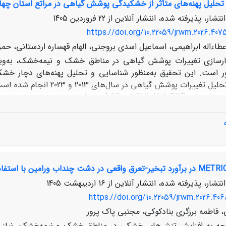
تحلیل پهنه‌های متأثر از خشکیدگی پوشش گیاهی در مراتع استان چهارم
ره‌برداری به‌صورت معنی‌داری بر زادآوری جنگل موثر بوده و هم
بهره‌برداری بوده‌اند. نتایج آنالیز چند متغیره 
نتشار، پذیرفته شده، انتشار آنلاین از
22 فروردین 1405
 چوبکشی قرار داشته‌اند و بین خصوصیات لاشبرگ، نور و میزان تخل
https://doi.org/10.22059/jrwm.2026.407
طاءاله ابراهیمی، اسماعیل اسدی بروجنی، الهام قهساره اردستانی، حم
رسازی تغییرات پوشش گیاهی در مناطق خشک و نیمه‌خشک، به‌ویژ
است. این تحقیق به‌منظور شناسایی و تحلیل پهنه‌های دچار خشکید
شاخص‌های مختلف نظیر NDVI، VHI،TCT و SR آستان
یج، پس از شناسایی لکه‌های خشکیده، به عرصه‌های طبیعی مراجعه و 
ند به‌طور قابل‌توجهی در پیش آگاهی، پایش و مدیریت بهینه‌ی منابع 
نتشار، پذیرفته شده، انتشار آنلاین از
16 اردیبهشت 1405
https://doi.org/10.22059/jrwm.2026.406
 فاطمه برزگری بنادکوکی، مجتبی پاک پرور
وجه به افزایش تنش‌های خشکی در مناطق خشک و نیمه‌خشک، نیاز به