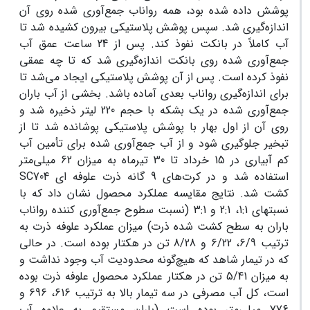
پوشش داده شده بود، همه رواناب جمع‌آوری شده روی آن
اندازه‌گیری شد. سپس پوشش پلاستیکی بیرون کشیده شد تا
آب کاملاً در بانکت نفوذ کند. پس از 24 ساعت عمق آب
جمع‌آوری شده روی بانکت اندازه‌گیری شد که تا چه عمقی
نفوذ کرده است. پس از آن پوشش پلاستیکی ایجاد می‌شد تا
برای اندازه‌گیری رواناب بعدی آماده باشد. بخشی از آب باران
جمع‌آوری شده در یک بشکه با حجم 220 لیتر ذخیره شد و
روی آن از اول بهار با پوشش پلاستیکی پوشانده شد تا از
تبخیر جلوگیری شود و از آب جمع‌آوری شده برای تأمین آب
کم آبیاری در 15 خرداد تا 30 تیرماه به میزان 62 میلی‌متر
استفاده شد و در کرت‌های 9 گانه ذرت علوفه ای SC704
کشت شد. نتایج مقایسه عملکرد محصول نشان داد که با
نسبتهای 1:1، 2:1 و 3:1 (نسبت سطوح جمع‌آوری کننده رواناب
باران به سطح کشت شده ذرت) میزان عملکرد علوفه ذرت به
ترتیب 6/9، 6/22 و 8/28 تن در هکتار بوده است. در حالی
که در تیمار شاهد که هیچ‌گونه محدودیت آب وجود نداشت و
به میزان 5/41 تن در هکتار عملکرد محصول علوفه ذرت بوده
است، کل آب مصرفی در سه تیمار بالا به ترتیب 616، 696 و
776 میلی‌متر بوده است (باران مستقیم به علاوه آب