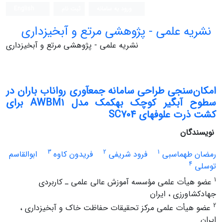
ورود به سامانه
ثبت نام
English
نشریه علمی - پژوهشی مرتع و آبخیزداری
نشریه علمی - پژوهشی مرتع و آبخیزداری
امکان‌سنجی طراحی سامانه جمع‎آوری رواناب باران در
سطوح آبگیر کوچک به‎کمک مدل AWBM1 برای
کشت ذرت علوفه‎ای SC704
نویسندگان
3
2
1
رمضان طهماسبی
فرود شریفی
فریدون کاوه
ابوالقاسم
4
توسلی
1
عضو هیأت علمی مؤسسه آموزش عالی علمی ـ کاربردی
جهادکشاورزی ، ایران
2
عضو هیأت علمی مرکز تحقیقات حفاظت خاک و آبخیزداری ،
ایران