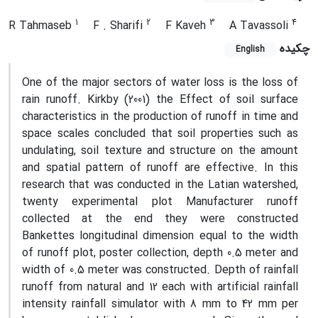
1
2
3
4
R Tahmaseb
F . Sharifi
F Kaveh
A Tavassoli
چکیده
English
One of the major sectors of water loss is the loss of
rain runoff. Kirkby (2001) the Effect of soil surface
characteristics in the production of runoff in time and
space scales concluded that soil properties such as
undulating, soil texture and structure on the amount
and spatial pattern of runoff are effective. In this
research that was conducted in the Latian watershed,
twenty experimental plot Manufacturer runoff
collected at the end they were constructed
Bankettes longitudinal dimension equal to the width
of runoff plot, poster collection, depth 0.5 meter and
width of 0.5 meter was constructed. Depth of rainfall
runoff from natural and 12 each with artificial rainfall
intensity rainfall simulator with 8 mm to 42 mm per