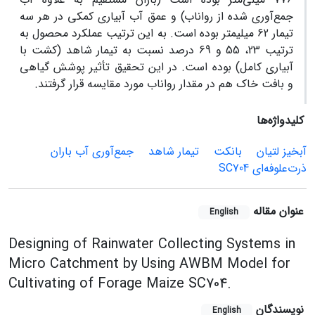
جمع‌آوری شده از رواناب) و عمق آب آبیاری کمکی در هر سه
تیمار 62 میلیمتر بوده است. به این ترتیب عملکرد محصول به
ترتیب 23، 55 و 69 درصد نسبت به تیمار شاهد (کشت با
آبیاری کامل) بوده است. در این تحقیق تأثیر پوشش گیاهی
و بافت خاک هم در مقدار رواناب مورد مقایسه قرار گرفتند.
کلیدواژه‌ها
آبخیز لتیان
بانکت
تیمار شاهد
جمع‌آوری آب باران
ذرت‌علوفه‌ای SC704
عنوان مقاله
English
Designing of Rainwater Collecting Systems in
Micro Catchment by Using AWBM Model for
Cultivating of Forage Maize SC704.
نویسندگان
English