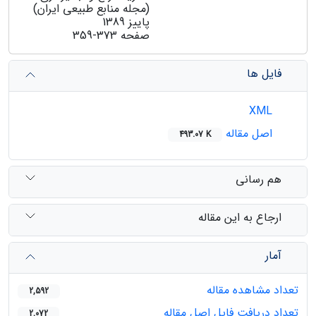
(مجله منابع طبیعی ایران)
پاییز 1389
صفحه
359-373
فایل ها
XML
اصل مقاله
493.07 K
هم رسانی
ارجاع به این مقاله
آمار
تعداد مشاهده مقاله
2,592
تعداد دریافت فایل اصل مقاله
2,072