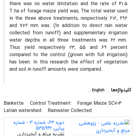
there was no water limitation and the rate of 41.5
T.ha of forage maize yield was, The total water used
in the three above treatments, respectively 616, 696
and 776 mm was. (In addition to direct rain water
collected from runoff) and supplementary irrigation
water depths in all three treatments was 62 mm.
Thus yield respectively 23, 55 and 69 percent
compared to the control (grown with full irrigation)
has been. In this research the effect of vegetation
and soil in runoff amounts were compared.
کلیدواژه‌ها
English
Bankette
Control Treatment
Forage Maize SC704
Latian watershed
Rainwater Collected
دوره 63، شماره 3 - شماره
پیاپی 535942
نشریه مرتع و آبخیزداری