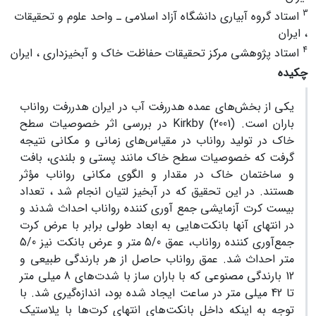
3
استاد گروه آبیاری دانشگاه آزاد اسلامی ـ واحد علوم و تحقیقات
، ایران
4
استاد پژوهشی مرکز تحقیقات حفاظت خاک و آبخیزداری ، ایران
چکیده
یکی از بخش‌های عمده هدررفت آب در ایران هدررفت رواناب
باران است. Kirkby (2001) در بررسی اثر خصوصیات سطح
خاک در تولید رواناب در مقیاس‌های زمانی و مکانی نتیجه
گرفت که خصوصیات سطح خاک مانند پستی و بلندی، بافت
و ساختمان خاک در مقدار و الگوی مکانی رواناب مؤثر
هستند. در این تحقیق که در آبخیز لتیان انجام شد ، تعداد
بیست کرت آزمایشی جمع آوری کننده رواناب احداث شدند و
در انتهای آنها بانکت‌هایی به ابعاد طولی برابر با عرض کرت
جمع‌آوری کننده رواناب، عمق 5/0 متر و عرض بانکت نیز 5/0
متر احداث شد. عمق رواناب حاصل از هر بارندگی طبیعی و
12 بارندگی مصنوعی که با باران ساز با شدت‌های 8 میلی متر
تا 42 میلی متر در ساعت ایجاد شده بود، اندازه‌گیری شد. با
توجه به اینکه داخل بانکت‌های انتهای کرت‌ها با پلاستیک