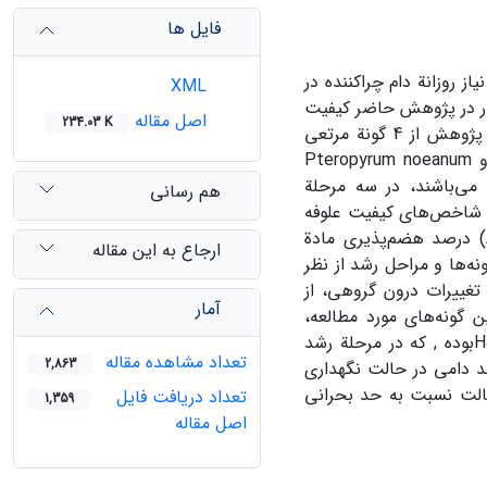
فایل ها
از روزانة دام چراکننده در
XML
ظور در پژوهش حاضر کیفیت
اصل مقاله
234.03 K
علوفة گونه‌های مهم مراتع استپی «چنگوله» ایلام مورد بررسی قرار گرفت. در این پژوهش از 4 گونة مرتعی
شامل؛ Hammada salicornia، Salsola lanchnantha، Convolvulus oxyphyllus و Pteropyrum noeanum
می‌باشند، در سه مرحلة
هم رسانی
 1387 نمونه‌برداری شد. سپس شاخص‌های کیفیت علوفه
شامل؛ درصد پروتئین خام (CP)، درصد الیاف نامحلول در شویندة اسیدی (ADF) درصد هضم‌پذیری مادة
ارجاع به این مقاله
ه‌منظور مقایسة گونه‌ها و مراحل رشد از نظر
تغییرات درون گروهی، از
آمار
 گونه‌های مورد مطالعه،
بیشترین درصد پروتئین خام (CP)، مربوط به گونة شور روی Hammada salicorniaبوده‏ ‏‏, که در مرحلة رشد
تعداد مشاهده مقاله
2,863
از حد بحرانی آن (7 درصد)، برای واحد دامی در حالت نگهداری
ن گونه نیز در بالا‌ترین حالت نسبت به حد بحرانی
تعداد دریافت فایل
1,359
اصل مقاله