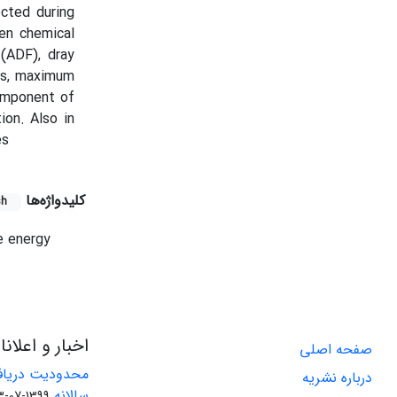
cted during
hen chemical
(ADF), dray
ts, maximum
omponent of
ion. Also in
es
کلیدواژه‌ها
sh
e energy
اخبار و اعلان
صفحه اصلی
محدودیت دریاف
درباره نشریه
سالانه
1399-07-23