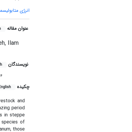
انرژی متابولیسم
عنوان مقاله
h
h, Ilam
نویسندگان
sh
4
r
چکیده
English
vestock and
azing period
es in steppe
 species of
eanum, those