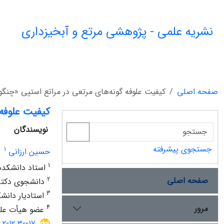
نشریه علمی - پژوهشی مرتع و آبخیزداری
صفحه اصلی
کیفیت علوفه گونه‌های مرتعی در مراتع استپی «چنگول
کیفیت علوفه 
نویسندگان
جستجوی پیشرفته
1
حسین ارزانی
1
استاد دانشکده 
صفحه اصلی
2
دانشجوی دکتری
3
استادیار دانشک
مرور
4
عضو هیأت علمی
.2012.30017