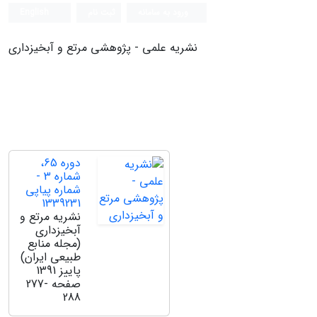
ورود به سامانه
ثبت نام
English
نشریه علمی - پژوهشی مرتع و آبخیزداری
دوره 65،
شماره 3 -
شماره پیاپی
1339231
نشریه مرتع و
آبخیزداری
(مجله منابع
طبیعی ایران)
پاییز 1391
صفحه
277-
288