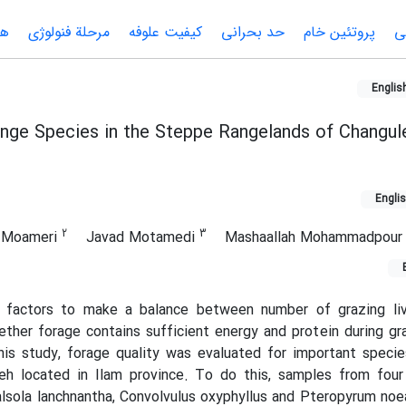
ی
پروتئین خام
حد بحرانی
کیفیت علوفه
مرحلة فنولوژی
هض
Englis
ange Species in the Steppe Rangelands of Changule
Engli
2
3
 Moameri
Javad Motamedi
Mashaallah Mohammadpou
 factors to make a balance between number of grazing li
ether forage contains sufficient energy and protein during gr
his study, forage quality was evaluated for important speci
eh located in Ilam province. To do this, samples from four
lsola lanchnantha, Convolvulus oxyphyllus and Pteropyrum no