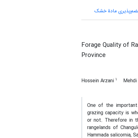
م‌پذیری مادة خشک
Forage Quality of R
Province
1
Hossein Arzani
Mehdi
One of the important
grazing capacity is wh
or not. Therefore in t
rangelands of Changul
Hammada salicornia, Sa