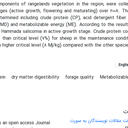
ponents of rangelands vegetation in the region, were colle
ages (active growth, flowering and maturating) over 2008. T
ermined including crude protein (CP), acid detergent fiber 
(DMD) and metabolizable energy (ME). According to the resul
Hammada salicornia in active growth stage. Crude protein c
than critical level (7%) for sheep in the maintenance condit
 higher critical level (8 Mj/kg) compared with the other speci
Engli
tein
dry matter digestibility
forage quality
Metabolizabl
ات
ت مقالات نویسندگان به صورت
is an open access Journal