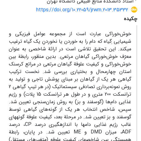
استاد دانشکدة منابع ‌طبیعی دانشگاه تهران
https://doi.org/10.22059/jrwm.2013.35332
چکیده
خوش‌خوراکی عبارت است از مجموعه عوامل فیزیکی و
شیمیایی ِگیاه که دام را به خوردن یا نخوردنِ یک گیاه ترغیب
می‏کند. این تحقیق تلاشی است در ارائة شاخصی به عنوان
معرّف خوش‌خوراکی گیاهان مرتعی. بدین منظور، رابطة بین
خوش‌خوراکی و کیفیت علوفة گیاهان مرتعی در مراتع کرسنک
استان چهارمحال و بختیاری بررسی شد. نخست ترکیب
گیاهی هر یک از گیاهان بر مبنای پوشش تاجی و تولید به
روش نمونه‌برداری تصادفی سیستماتیک (در هر تیپ گیاهی 2
ترانسکت 200 متری و در طول هر ترانسکت 15 پلات) و رژیم
غذایی دام‌ها (گوسفند و بز) به روش زمان‌سنجی تعیین شد.
سپس، شاخص انتخاب هر یک از گونه‌های گیاهی توسط
گوسفند و بز تعیین شد. در مرحلة بعد، کیفیت علوفة گونه‏‏‏های
غالب رژیم غذایی دام‏ها با اندازه‏گیری درصد CP، درصد
ADF، میزان DMD و ME تعیین شد. در پایان، رابطة
همبستگی بین شاخص‏‏‏‏های کیفیت علوفه (متغیرهای مستقل)