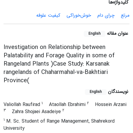
کلیدواژه‌ها
مرتع
چرای دام
خوش‌خوراکی
کیفیت علوفه
عنوان مقاله
English
Investigation on Relationship between
Palatability and Forage Quality in some of
Rangeland Plants )Case Study: Karsanak
rangelands of Chaharmahal-va-Bakhtiari
Province(
نویسندگان
English
1
2
Valiollah Raufirad
Ataollah Ebrahimi
Hossein Arzani
3
2
Zahra Shojaei Asadeiye
1
M. Sc. Student of Range Management, Shahrekord
University