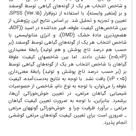
و شاخص انتخاب هر یک از گونه‌های گیاهی توسط گوسفند
و بز (متغیر وابسته)، با استفاده از نرم‌افزار SPSS (Ver.15)،
تعیین و تجزیه و تحلیل شد. بر اساس نتایجِ این پژوهش، از
بین شاخص‌های کیفیت علوفه، فیبر جدا‌شده در اسید ((ADF،
هضم‌پذیری مادة خشک (DMD)، و انرژی متابولیسمی با
شاخص انتخاب هر یک از گونه‌های گیاهی توسط گوسفند (بر
حسب هم درصد تاج پوشش و هم تولید) رابطة معنی‏داری
(05
0P≤) نشان دادند. اما بین شاخص‏های کیفیت علوفة
/
گیاهان با شاخص انتخاب هر یک از گونه‌های گیاهی توسط
بز (بر حسب درصد تاج پوشش و تولید) رابطة معنی‌داری
(0.05 P≤) یافت نشد. با توجه به نتایج به‌دست‌آمده، کیفیت
علوفه را می‌توان، با توجه به نوع دام، شاخصی از خصوصیات
شیمیایی گیاهان مرتعی، در تعیین خوش‌خوراکی آن‌ها،
برشمرد. بنابراین، با توجه به ضرورتِ تعیین کیفیت گیاهان
مرتعی ـ برآورد ظرفیت چرا و خوش‌خوراکی گونه‏های مرتعی
ـ ضروری است برای تعیین کیفیت گونه‏‌های مرتعی کوششی
انجام پذیرد.