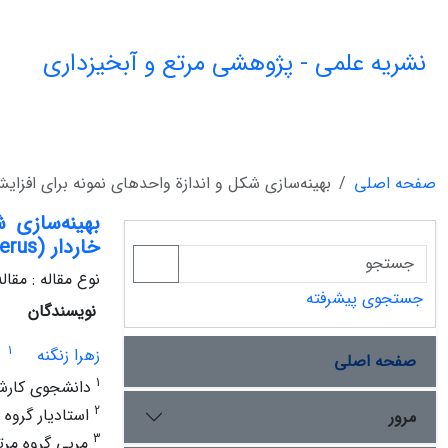
نشریه علمی - پژوهشی مرتع و آبخیزداری
صفحه اصلی
بهینه‌سازی شکل و اندازة واحدهای نمونه برای افزایش دقت و صحت برآورد ت
بهینه‌سازی 
خاردار (Astragalus verus) در مراتع مایان مشهد
نوع مقاله : مقا
جستجوی پیشرفته
نویسندگان
1
زهرا زنگنه
صفحه اصلی
1
دانشجوی کارشن
2
استادیار گروه
مرور
3
مربی گروه مرت