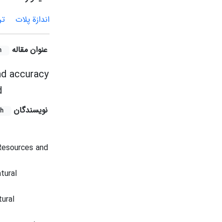
اندازة پلات
تر
عنوان مقاله
h
nd accuracy
d
نویسندگان
sh
Resources and
tural
ural