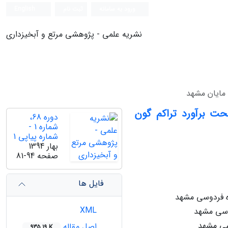
ورود به سامانه
ثبت نام
English
نشریه علمی - پژوهشی مرتع و آبخیزداری
حت برآورد تراکم گون
دوره 68،
شماره 1 -
شماره پیاپی 1
بهار 1394
صفحه
81-94
فایل ها
ه فردوسی مشهد
XML
دوسی مشهد
سی مشهد
اصل مقاله
935.19 K