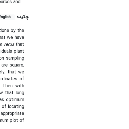
ources and
چکیده
English
 done by the
that we have
s verus
that
iduals plant
 on sampling
are square,
ly, that we
ordinates of
. Then, with
w that long
d as optimum
 of locating
appropriate
imum plot of