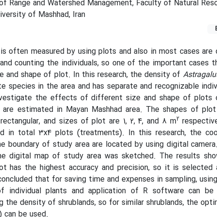
of Range and Watershed Management, Faculty of Natural Res
versity of Mashhad, Iran
is often measured by using plots and also in most cases are
nd counting the individuals, so one of the important cases 
e and shape of plot. In this research, the density of
Astragalu
te species in the area and has separate and recognizable indiv
nvestigate the effects of different size and shape of plots
y are estimated in Mayan Mashhad area. The shapes of plot 
2
rectangular, and sizes of plot are 1, 2, 4, and 8 m
respective
d in total 3x4 plots (treatments). In this research, the co
the boundary of study area are located by using digital camera
he digital map of study area was sketched. The results sho
ot has the highest accuracy and precision, so it is selecte
e concluded that for saving time and expenses in sampling, using
f individual plants and application of R software can be 
g the density of shrublands, so for similar shrublands, the opt
) can be used.