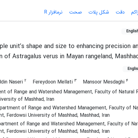
اکم
دقت
شکل پلات
صحت
نرم‏افزار R
Englis
le unit’s shape and size to enhancing precision a
on of Astragalus verus in Mayan rangeland, Mashha
Engli
2
3
4
ldin Naseri
Fereydoon Mellati
Mansoor Mesdaghi
nt of Range and Watershed Management, Faculty of Natural 
versity of Mashhad, Iran
epartment of Range and Watershed Management, Faculty of Na
t, Ferdowsi University of Mashhad, Mashhad, Iran
partment of Range and Watershed Management, Faculty of Nat
t, Ferdowsi University of Mashhad, Mashhad, Iran