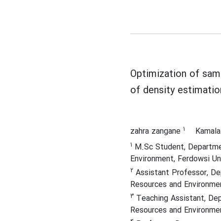
Optimization of samp
of density estimati
1
zahra zangane
Kamala
1
M.Sc Student, Departme
Environment, Ferdowsi Uni
2
Assistant Professor, D
Resources and Environmen
3
Teaching Assistant, De
Resources and Environmen