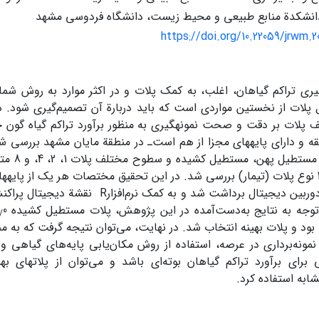
انشکدة منابع طبیعی و محیط زیست، دانشگاه فردوسی مشهد
https://doi.org/10.22059/jrwm.
یری تراکم گیاهان، اغلب، به کمک پلات و در اکثر موارد به روش شمار
 پلات از نخستین مواردی است که باید دربارة آن تصمیم‌گیری شود. د
لات بر دقت و صحت نمونه‏گیری به ‏منظور برآورد تراکم گیاه گون خارد
ه و دارای پایه‏های مجزا از هم است‌ـ در منطقة مایان مشهد بررسی 
ترتیب مربع
مجموع، 3×4 نوع پلات (تیمار) بررسی شد. در این تحقیق مختصات هر یک از پایه‏
مطالعه و با دوربین دیجیتال برداشت شد و به کمک
توجه به نتایج به‌دست‌آمده در این پژوهش، پلات مستطیل کشیده 5
/
بود و پلات بهینه انتخاب شد. در نهایت، می‌توان نتیجه گرفت که به م
برای برآورد تراکم گیاهان بوته‌ای باشد و می‌توان از پلات‏های ب
شابه استفاده کرد.