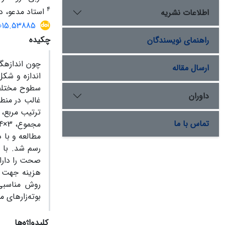
4
استاد مدعو، د
اطلاعات نشریه
2015.53885
چکیده
راهنمای نویسندگان
چون اندازه‏گ
ارسال مقاله
اندازه و شکل
سطوح مختلف پ
داوران
غالب در منطق
تماس با ما
رسم شد. با 
صحت را دارا 
روش مناسبی 
بوته‌زارهای م
کلیدواژه‌ها