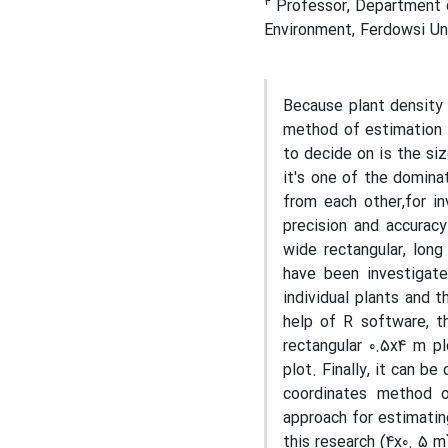
4
Professor, Department 
Environment, Ferdowsi Uni
Because plant density 
method of estimation a
to decide on is the siz
it's one of the domina
from each other,for i
precision and accurac
wide rectangular, long 
have been investigate
individual plants and 
help of R software, t
rectangular 0.5x4 m pl
plot. Finally, it can b
coordinates method o
approach for estimatin
this research (4x0. 5 m