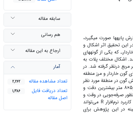
سابقه مقاله
هم رسانی
ش پایه‏ها صورت می‏گیرد،
ر این تحقیق اثر اشکال و
ارجاع به این مقاله
ار‌ـ که یکی از گونه‏های
شد. اشکال مختلف پلات به
، مستطیل پهن، مستطیل کشیده و سطوح مختلف پلات 1، 2، 4، و 8 متر مربع درنظر گرفته شد. در
آمار
های گون خاردار و مرز منطقه
 نرم‌افزارR نقشة دیجیتال پراکنش گون‏ در منطقة مورد نظر
تعداد مشاهده مقاله
2,262
0×8 متر بیشترین دقت و
تعداد دریافت فایل
1,386
نظور صرفه‌جویی در وقت و
اصل مقاله
هزینه جهت نمونه‌برداری در عرصه، استفاده از روش مکان‌یابی پایه‌های گیاهی و کاربرد نرم‌افزار R می‌تواند
هینه در این پژوهش برای