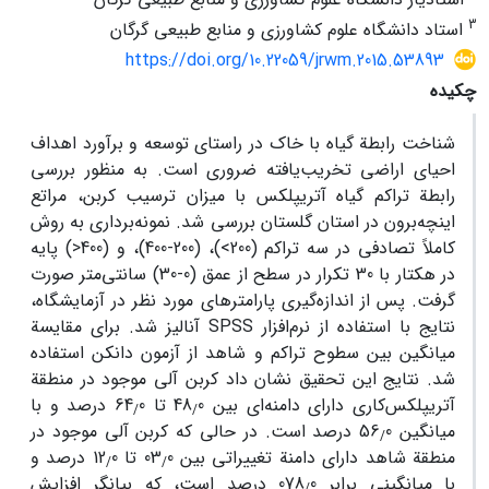
3
استاد دانشگاه علوم کشاورزی و منابع طبیعی گرگان
https://doi.org/10.22059/jrwm.2015.53893
چکیده
شناخت رابطة گیاه با خاک در راستای توسعه و برآورد اهداف
احیای اراضی تخریب‌یافته ضروری است. به منظور بررسی
رابطة تراکم گیاه آتریپلکس با میزان ترسیب کربن، مراتع
اینچه‌برون در استان گلستان بررسی شد. نمونه‌برداری به روش
کاملاً تصادفی در سه تراکم (200>)، (200-400)، و (400<) پایه
در هکتار با 30 تکرار در سطح از عمق (0-30) سانتی‌متر صورت
گرفت. پس از اندازه‌گیری پارامترهای مورد نظر در آزمایشگاه،
نتایج با استفاده از نرم‌افزار SPSS آنالیز شد. برای مقایسة
میانگین بین سطوح تراکم و شاهد از آزمون دانکن استفاده
شد. نتایج این تحقیق نشان داد کربن آلی موجود در منطقة
آتریپلکس‌کاری دارای دامنه‌ای بین 48
0 تا 64
0 درصد و با
/
/
میانگین 56
0 درصد است. در حالی که کربن آلی موجود در
/
منطقة شاهد دارای دامنة تغییراتی بین 03
0 تا 12
0 درصد و
/
/
با میانگینی برابر 078
0 درصد است، که بیانگر افزایش
/