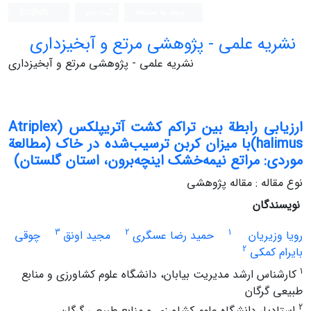
ورود به سامانه
ثبت نام
English
نشریه علمی - پژوهشی مرتع و آبخیزداری
نشریه علمی - پژوهشی مرتع و آبخیزداری
ارزیابی رابطة بین تراکم کشت آتریپلکس (Atriplex
halimus)با میزان کربن ترسیب‌شده در خاک (مطالعة
موردی: مراتع نیمه‌‌خشک اینچه‌برون، استان گلستان)
نوع مقاله : مقاله پژوهشی
نویسندگان
3
2
1
رویا وزیریان
حمید رضا عسگری
مجید اونق
چوقی
2
بایرام کمکی
1
کارشناس ارشد مدیریت بیابان، دانشگاه علوم کشاورزی و منابع
طبیعی گرگان
2
استادیار دانشگاه علوم کشاورزی و منابع طبیعی گرگان