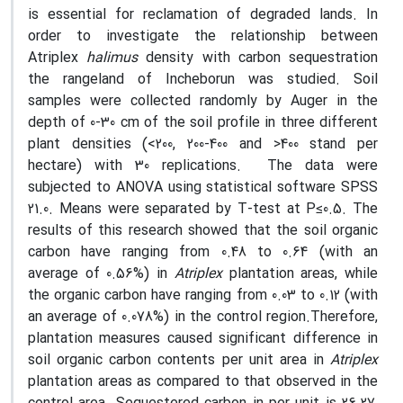
is essential for reclamation of degraded lands. In
order to investigate the relationship between
Atriplex
halimus
density with carbon sequestration
the rangeland of Incheborun was studied. Soil
samples were collected randomly by Auger in the
depth of 0-30 cm of the soil profile in three different
plant densities (<200, 200-400 and >400 stand per
hectare) with 30 replications. The data were
subjected to ANOVA using statistical software SPSS
21.0. Means were separated by T-test at P≤0.5. The
results of this research showed that the soil organic
carbon have ranging from 0.48 to 0.64 (with an
average of 0.56%) in
Atriplex
plantation areas, while
the organic carbon have ranging from 0.03 to 0.12 (with
an average of 0.078%) in the control region.Therefore,
plantation measures caused significant difference in
soil organic carbon contents per unit area in
Atriplex
plantation areas as compared to that observed in the