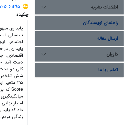
2016.61495
اطلاعات نشریه
چکیده
راهنمای نویسندگان
پایداری مفه
بین­نسلی اس
ارسال مقاله
اجتماعی ایج
داوران
اقتصادی، اجت
تماس با ما
زندگی مردم می