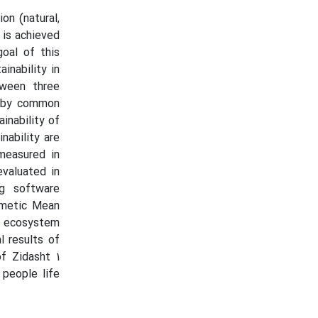
on (natural,
 is achieved
oal of this
inability in
tween three
d by common
nability of
nability are
 measured in
evaluated in
ng software
thmetic Mean
r ecosystem
l results of
f Zidasht 1
people life