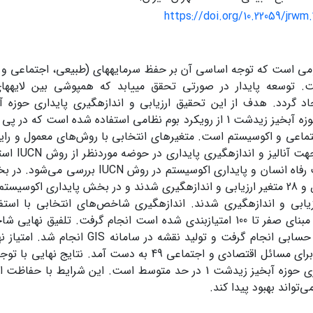
https://doi.org/10.22059/jrwm.
ومی است که توجه اساسی آن بر حفظ سرمایه­های (طبیعی، اجتماعی و
ت. توسعه پایدار در صورتی تحقق می­یابد که همپوشی بین لایه­های
اد گردد. هدف از این تحقیق ارزیابی و اندازه­گیری پایداری حوزه 
پایداری در حوزه آبخیز زیدشت 1 از رویکرد بوم نظامی استفاده شده اس
ماعی و اکوسیستم است. متغیرهای انتخابی با روش‌های معمول و رایج ا
دست آمد. جهت
کلی دو بحث رفاه انسان و پایداری اکوسیستم در 
Score که بر مبنای صفر تا 100 امتیازبندی شده است انجام گرفت. تلفیق
امتیاز نهایی برای مسائل اقتصادی و اجتماعی 49 به دست آمد. 
داد که پایداری حوزه آبخیز زیدشت 1 در حد متوسط است. این شرایط
‌تواند بهبود پیدا کند.