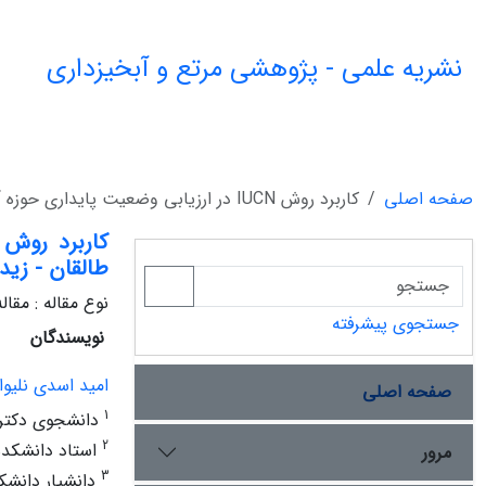
نشریه علمی - پژوهشی مرتع و آبخیزداری
صفحه اصلی
کاربرد روش IUCN در ارزیابی وضعیت پایداری حوزه آبخیز (مطالعه موردی: حوزه آبخیز طالقان - زیدشت 1)
طالقان - زید
نوع مقاله : مقا
جستجوی پیشرفته
نویسندگان
امید اسدی نلیوا
صفحه اصلی
1
دانشجوی دکتری 
2
استاد دانشکده 
مرور
3
دانشیار دانشکد