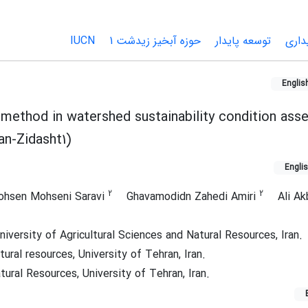
داری
توسعه پایدار
حوزه آبخیز زیدشت 1
IUCN
Englis
 method in watershed sustainability condition as
an-Zidasht1)
Engli
2
2
hsen Mohseni Saravi
Ghavamodidn Zahedi Amiri
Ali Ak
iversity of Agricultural Sciences and Natural Resources, Iran.
ural resources, University of Tehran, Iran.
ural Resources, University of Tehran, Iran.