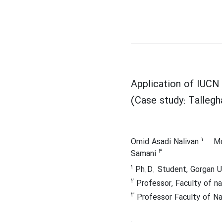
Application of IUCN
(Case study: Tallegh
1
Omid Asadi Nalivan
Mo
3
Samani
1
Ph.D. Student, Gorgan Un
2
Professor, Faculty of nat
3
Professor Faculty of Nat