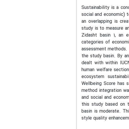
Sustainability is a co
social and economic) t
an overlapping is cre
study is to measure an
Zidasht basin 1, an
categories of economi
assessment methods. T
the study basin. By an
dealt with within IUC
human welfare section 
ecosystem sustainab
Wellbeing Score has sc
method integration wa
and social and economi
this study based on t
basin is moderate. Th
style quality enhancem