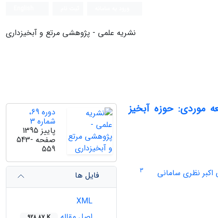
ورود به سامانه
ثبت نام
English
نشریه علمی - پژوهشی مرتع و آبخیزداری
مطالعه موردی: حوزه آبخیز
دوره 69،
شماره 3
پاییز 1395
صفحه
543-
559
3
 اکبر نظری سامانی
فایل ها
XML
اصل مقاله
928.87 K