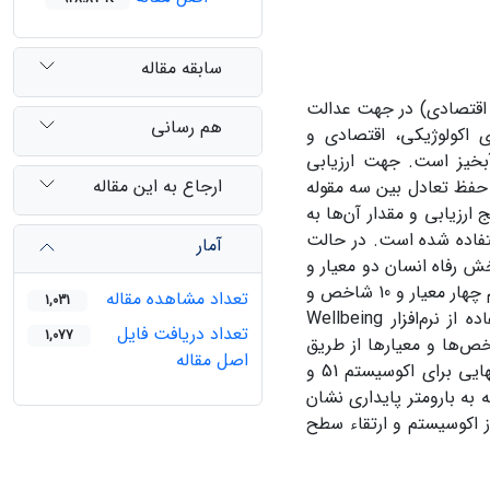
سابقه مقاله
 اقتصادی) در جهت عدالت
هم رسانی
 اکولوژیکی، اقتصادی ­و
آبخیز است. جهت ارزیابی
ارجاع به این مقاله
ت که در پی حفظ تعادل بین سه مقوله
رزیابی و مقدار آن‌ها به
 آنالیز و اندازه­گیری پایداری در حوضه موردنظر از روش IUCN استفاده شده است. در حالت
آمار
روش IUCN بررسی می‌شود. در بخش رفاه انسان دو معیار و
شش شاخص و 28 متغیر ارزیابی و اندازه­گیری شدند و در بخش پایداری اکوسیستم چهار معیار و 10 شاخص و
تعداد مشاهده مقاله
1,031
35 متغیر ارزیابی و اندازه­گیری شدند. اندازه­گیری شاخص‌های انتخابی با استفاده از نرم‌افزار Wellbeing
تعداد دریافت فایل
1,077
 نهایی شاخص‌ها و معیارها از طریق
اصل مقاله
میانگین­گیری حسابی انجام گرفت و تولید نقشه در سامانه GIS انجام شد. امتیاز نهایی برای اکوسیستم 51 و
نتایج نهایی با توجه به بارومتر پایداری نشان
 با حفاظت از اکوسیستم و ارتقاء سطح