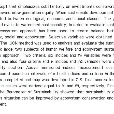
ncept that emphasizes substantially on investments conservati
oward intra-generation equity. When sustainable development
ated between ecological, economic and social classes. The g
d evaluate watershed sustainability. In order to evaluate susta
 ecosystem approach has been used to create balance be
c, social and ecosystem. Selective variables were obtaine
he IUCN method was used to analysis and evaluate the sustai
d large, two subjects of human welfare and ecosystem sustai
N approach. Two criteria, six indices and 28 variables were
and also four criteria and 10 indices and 35 variables were 
ility section. Above mentioned indices measurement usi
ored based on intervals 0-100.finall indices and criteria Ari
s completed and map was developed in GIS. Final scores fo
c issues were derived equal to 51 and 49, respectively. Fina
he Barometer of Sustainability showed that sustainability o
is situation can be improved by ecosystem conservation and 
ent.