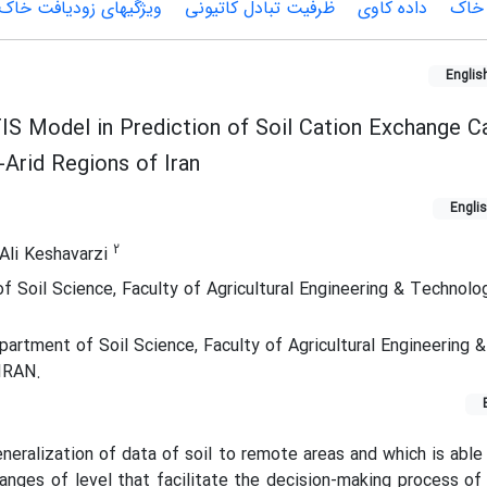
 خاک
داده کاوی
ظرفیت تبادل کاتیونی
ویژگی‏های زودیافت خاک
Englis
IS Model in Prediction of Soil Cation Exchange Ca
Arid Regions of Iran
Engli
2
Ali Keshavarzi
 Soil Science, Faculty of Agricultural Engineering & Technolog
artment of Soil Science, Faculty of Agricultural Engineering 
.IRAN.
neralization of data of soil to remote areas and which is abl
ranges of level that facilitate the decision-making process of