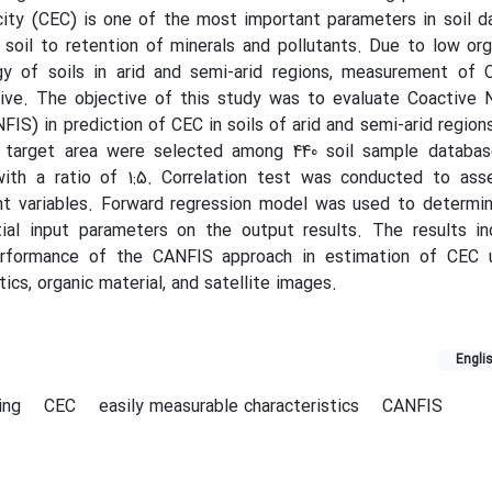
ity (CEC) is one of the most important parameters in soil d
 soil to retention of minerals and pollutants. Due to low or
gy of soils in arid and semi-arid regions, measurement of 
ve. The objective of this study was to evaluate Coactive 
IS) in prediction of CEC in soils of arid and semi-arid regions
 target area were selected among 440 soil sample database
ith a ratio of 1:5. Correlation test was conducted to ass
ent variables. Forward regression model was used to determi
tial input parameters on the output results. The results in
performance of the CANFIS approach in estimation of CEC u
ics, organic material, and satellite images.
Engli
ing
CEC
easily measurable characteristics
CANFIS