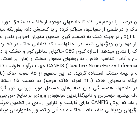
ن فرصت را فراهم می کند تا داده‏های موجود از خاک، به مناطق دور ا
ک را در طیفی از مقیاس‏ها، متراکم کرده و یا گسترش داد؛ بطوریکه می‏ت
با ارزش در جهت کمک به تصمیم گیری صحیح مدیران اجرایی تلقی نمو
کی از مهمترین ویژگی‏های شیمیایی خاک‏هاست که توانایی خاک در ذخیره
آلاینده در خاک را نشان می‏دهد. اندازه گیری CEC خاک‏های 
یین و کانی شناسی خاص، به روش‏های معمول سخت و زمان بر است، ل
NFIS (Coactive Neuro-Fuzzy Inference Systems
مناطق خشک و نیمه خشک استفاده گردی
موجود در پایگاه داد
ر داده‏ها، همبستگی بین متغیر‏های مستقل مورد بررسی قرار گرف
 پیشرو، مهمترین و تاثیرگذارترین مولفه‏های ورودی بر نتایج خروجی، 
تحقیق نشان داد که روش CANFIS دارای قابلیت و کارایی زیادی در
ژگی‏های زودیافتی مانند بافت خاک، ماده آلی و تصاویر ماهواره ای می‏با