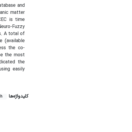
atabase and
ganic matter
CEC is time
Neuro-Fuzzy
. A total of
 (available
ess the co-
ne the most
dicated the
sing easily
کلیدواژه‌ها
sh