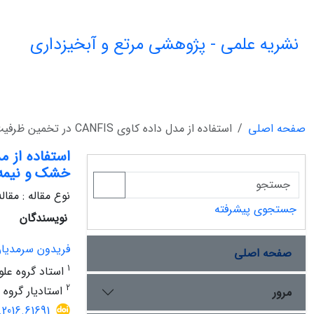
نشریه علمی - پژوهشی مرتع و آبخیزداری
صفحه اصلی
استفاده از مدل داده کاوی CANFIS در تخمین ظرفیت تبادل کاتیونی برخی خاک‏های مناطق خشک و نیمه خشک**
خشک و نیم
نوع مقاله : مقا
جستجوی پیشرفته
نویسندگان
فریدون سرمدیا
صفحه اصلی
1
استاد گروه علو
2
استادیار گروه 
مرور
.2016.61691