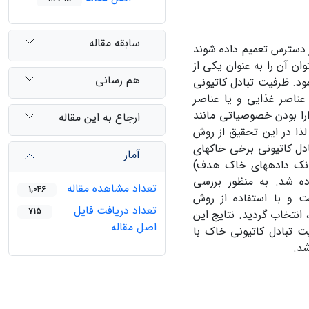
سابقه مقاله
ز دسترس تعمیم داده شوند
وان آن را به عنوان یکی از
هم رسانی
د. ظرفیت تبادل کاتیونی
 عناصر غذایی و یا عناصر
مناطق گرم و خشک با دارا بودن خصوصیاتی مانند
ارجاع به این مقاله
ذا در این تحقیق از روش
CA) جهت برآورد ظرفیت تبادل کاتیونی برخی خاک‏های
آمار
د. در این تحقیق از 85 نمونه خاک (بانک داده‏های خاک هدف)
ه‏های خاک (440 نمونه خاک مرجع) به نسبت 1:5 استفاده شد. به منظور بررسی
تعداد مشاهده مقاله
1,046
ت و با استفاده از روش
تعداد دریافت فایل
715
انتخاب گردید. نتایج این
اصل مقاله
 تخمین ظرفیت تبادل کاتیونی خاک با
شد.