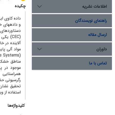
چکیده
اطلاعات نشریه
داده کاوی ای
راهنمای نویسندگان
و داده‏های خا
دستاوردهای 
ارسال مقاله
(CEC) ی
داوران
مواد آلی پا
تماس با ما
همراستایی د
رگرسیونی حذف
استفاده از وی
کلیدواژه‌ها