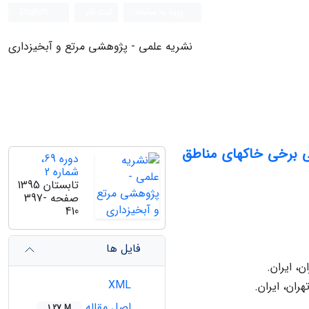
ورود به سامانه
ثبت نام
English
نشریه علمی - پژوهشی مرتع و آبخیزداری
تبادل کاتیونی برخی خاک‏های مناطق
دوره 69،
شماره 2
تابستان 1395
صفحه
397-
410
فایل ها
، ایران.
XML
ران، ایران.
اصل مقاله
1.27 M