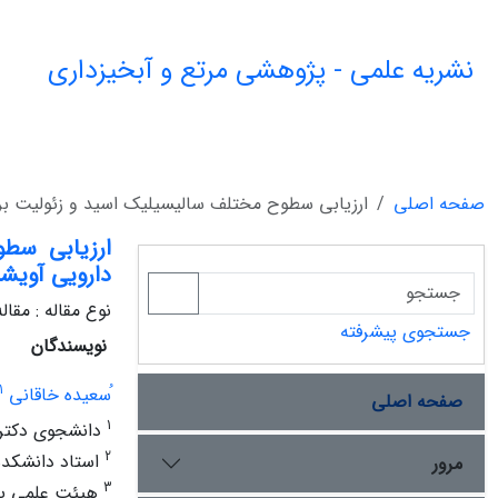
نشریه علمی - پژوهشی مرتع و آبخیزداری
صفحه اصلی
ارزیابی سطوح مختلف سالیسیلیک اسید و زئولیت برتعدادی از شاخص‌های
ارزیابی سط
دارویی آویشن دنایی (s Daenensis‌
نوع مقاله : مقا
جستجوی پیشرفته
نویسندگان
1
ُسعیده خاقانی
صفحه اصلی
1
دانشجوی دکتری 
2
استاد دانشکدۀ 
مرور
3
هیئت علمی پژ