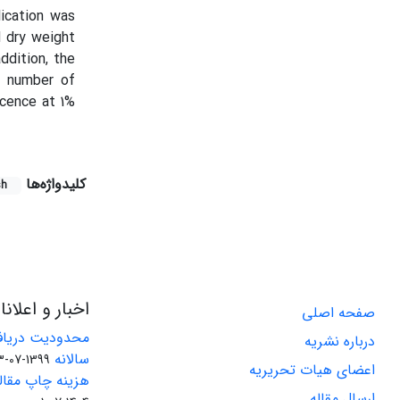
lication was
d dry weight
ddition, the
t, number of
scence at 1%
کلیدواژه‌ها
sh
اخبار و اعلان
صفحه اصلی
محدودیت دریاف
درباره نشریه
سالانه
1399-07-23
اعضای هیات تحریریه
هزینه چاپ مقاله
ارسال مقاله