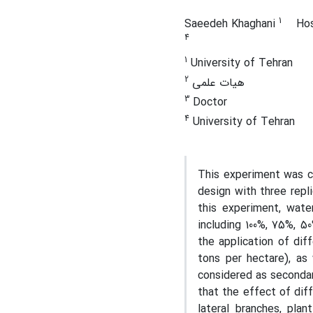
1
Saeedeh Khaghani
Hos
4
1
University of Tehran
2
هیات علمی
3
Doctor
4
University of Tehran
This experiment was c
design with three repli
this experiment, wate
including 100%, 75%, 5
the application of diff
tons per hectare), as 
considered as secondar
that the effect of dif
lateral branches, pla