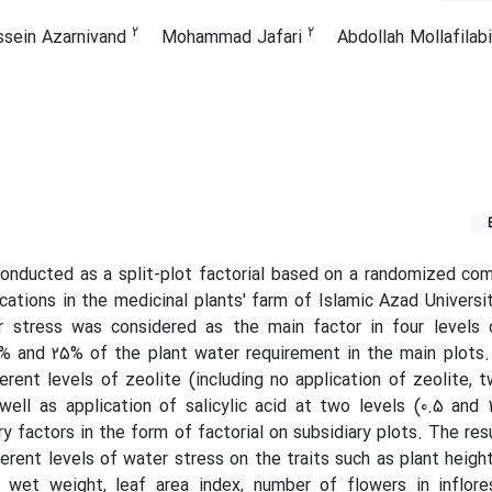
2
2
sein Azarnivand
Mohammad Jafari
Abdollah Mollafilab
onducted as a split-plot factorial based on a randomized co
cations in the medicinal plants' farm of Islamic Azad University
r stress was considered as the main factor in four levels o
0% and 25% of the plant water requirement in the main plots. 
erent levels of zeolite (including no application of zeolite, tw
well as application of salicylic acid at two levels (0.5 an
y factors in the form of factorial on subsidiary plots. The re
ferent levels of water stress on the traits such as plant heigh
nt wet weight, leaf area index, number of flowers in inflor