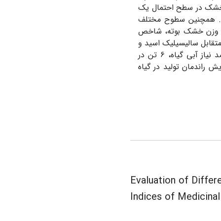
 خشک در سطح احتمال یک
د­. همچنین سطوح مختلف
ه­، وزن خشک بوته، شاخص
متقابل سالیسیلیک اسید و
زئولیت و تنش آبیاری نشان داد که بیشترین عملکرد گیاه درتیمار آبیاری 75 درصد نیاز آبی گیاه، 6 تن در
 افزایش راندمان تولید در گیاه
Evaluation of Differ
Indices of Medicina