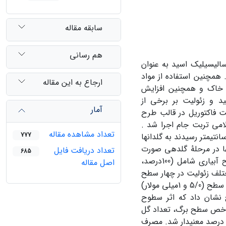
سابقه مقاله
هم رسانی
لیسیلیک اسید به عنوان
همچنین استفاده از مواد
ارجاع به این مقاله
یی خاک و همچنین افزایش
 و زئولیت بر برخی از
آمار
شن دنایی در سال 1396به صورت اسپلیت فاکتوریل در قالب طرح
لامی تربت جام اجرا شد .
تعداد مشاهده مقاله
777
تدا بذور در ظروف کشت، کشت گردیدند و سپس بعد از اینکه جوانه­ها به ارتفاع 10سانتی­متر رسیدند به گلدان­ها
­ها در مرحلۀ گلدهی صورت
تعداد دریافت فایل
685
گرفت. هدف از این آزمایش بررسی تنش آبی به عنوان عامل اصلی در چهار سطح آبیاری شامل (­100درصد­،
اصل مقاله
ادیر مختلف زئولیت در چهار سطح
(عدم کاربرد زئولیت، دو، چهار، شش تن در هکتار) و مصرف سالیسیلیک اسید در دو سطح (5/0 و 1میلی مولار­)
ج نشان داد که اثر سطوح
شاخص سطح برگ، تعداد گل
درصد معنی­دار شد. مصرف