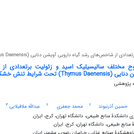
 رشد گیاه دارویی آویشن دنایی (Thymus Daenensis‌) تحت شرایط تنش خشکی
وح مختلف سالیسیلیک اسید و زئولیت برتعدادی از
Thymu) تحت شرایط تنش خشکی
له پژوهشی
3
2
2
حسین آذرنیوند
محمد جعفری
عبدالله ملافیلابی
دانشکدۀ منابع طبیعی، دانشگاه تهران، کرج، ایران.
منابع طبیعی، دانشگاه تهران، کرج، ایران.
وهشکدۀ صنایع غذایی خراسان رضوی، مشهد، ایران.