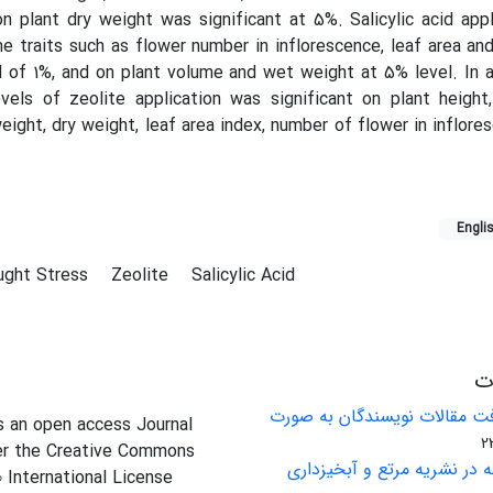
on plant dry weight was significant at 5%. Salicylic acid app
me traits such as flower number in inflorescence, leaf area an
el of 1%, and on plant volume and wet weight at 5% level. In a
evels of zeolite application was significant on plant heigh
eight, dry weight, leaf area index, number of flower in inflore
Engli
ught Stress
Zeolite
Salicylic Acid
ات
ت مقالات نویسندگان به صورت
is an open access Journal
er the Creative Commons
 در نشریه مرتع و آبخیزداری
0 International License