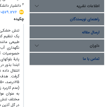
4
دانشیار دانشکد
اطلاعات نشریه
60579.1276
چکیده
راهنمای نویسندگان
تنش خشکی یک
ارسال مقاله
یک تنظیم کن
طبیعی مانند
داوران
نگهداری آب
تماس با ما
پایۀ بلوک­ها
انتقال داده 
به عنوان عو
مختلف تنش آب
در گل آذین 