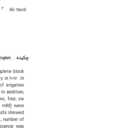
3
i
Ali tavili
چکیده
English
mplete block
 in 2017. In
f irrigation
In addition,
o, four, six
d 1 mM) were
sults showed
t, number of
escence was