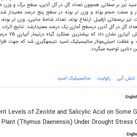
سید نیز بر صفاتی همچون تعداد گل در گل آذین، سطح برگ و وزن
ار و صفت حجم بوته و وزن­ تر بوته در سطح پنج درصد معنی­دار ش
نیز برصفاتی ازقبیل: ارتفاع بوته، تعداد شاخۀ جانبی، وزن تر بوت
اد گل در گل آذین درسطح آماری یک درصد معنی­دارشد. نتایج اثرات 
هکتار زئولیت و غلظت 1میلی‌مولار سالیسیلیک اسید نتیجه­گیری شد که جهت
 دنایی توصیه می­گردد.
تنش آبی
زئولیت
سالیسیلیک اسید
Englis
ent Levels of Zeolite and Salicylic Acid on Some 
l Plant (Thymus Daenensis) Under Drought Stress 
Engli