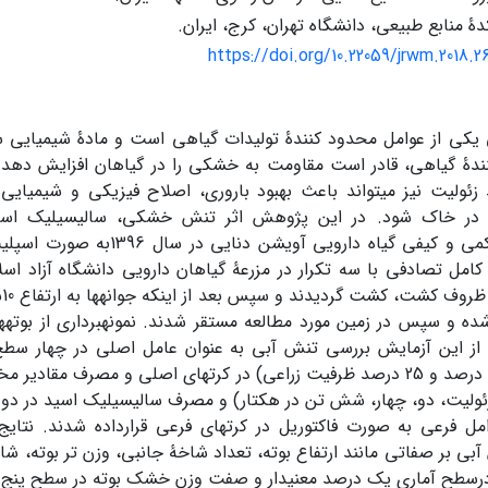
ۀ منابع طبیعی، دانشگاه تهران، کرج، ایران.
https://doi.org/10.22059/jrwm.2018.2
ی از عوامل محدود کنندۀ تولیدات گیاهی است و مادۀ شیمیایی سا
ندۀ گیاهی، قادر است مقاومت به خشکی را در گیاهان افزایش دهد. 
 زئولیت نیز می­تواند باعث بهبود باروری، اصلاح فیزیکی و شیمیا
 در خاک شود. در این پژوهش اثر تنش خشکی، سالیسیلیک اسید
خصوصیات کمی و کیفی گیاه دارویی آوی
ی کامل تصادفی با سه تکرار در مزرعۀ گیاهان دارویی دانشگاه آزاد اس
اب
شده و سپس در زمین مورد مطالعه مستقر شدند. نمونه­برداری از بوته
75درصد، 50 درصد و 25 درصد ظرفیت زراعی­) در کرت­های اصلی و مصرف مق
امل فرعی به صورت فاکتوریل در کرت­های فرعی قرارداده شدند. نتای
ی بر صفاتی مانند ارتفاع بوته، تعداد شاخۀ جانبی، وزن تر بوته، 
درسطح آماری یک درصد معنی­دار و صفت وزن خشک بوته در سطح پنج 