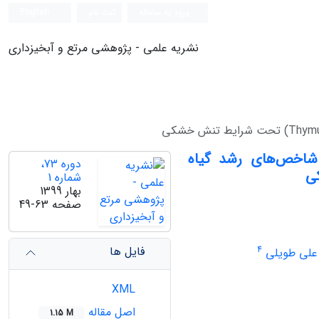
ورود به سامانه
ثبت نام
English
نشریه علمی - پژوهشی مرتع و آبخیزداری
 شاخص‌های رشد گیاه
دوره 73،
شماره 1
بهار 1399
صفحه
49-63
فایل ها
4
علی طویلی
XML
اصل مقاله
1.15 M