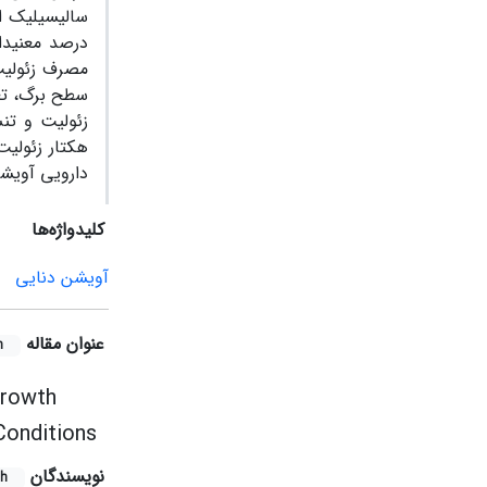
سالیسیلیک ا
درصد معنی­د
مصرف زئولیت 
سطح برگ، تعد
دارویی آویشن
کلیدواژه‌ها
آویشن دنایی
عنوان مقاله
h
Growth
Conditions
نویسندگان
sh